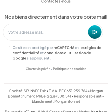
Contactez-nous
Nos biens directement dans votre boîte mail!
Ce site est protégé par
reCAPTCHA
et
les règles de
confidentialité
et
conditions d'utilisation de
Google
s'appliquent.
Charte vie privée
•
Politique des cookies
Société: SIB INVEST slr • T.V.A : BE 0651.959.764 • Morgan
Bonnet : numéro IPI (Belgique) 508.541 • Responsable anti-
blanchiment : Morgan Bonnet
Powered by
G1.be
– Web & Graphic Strategy. Made with ♥ from