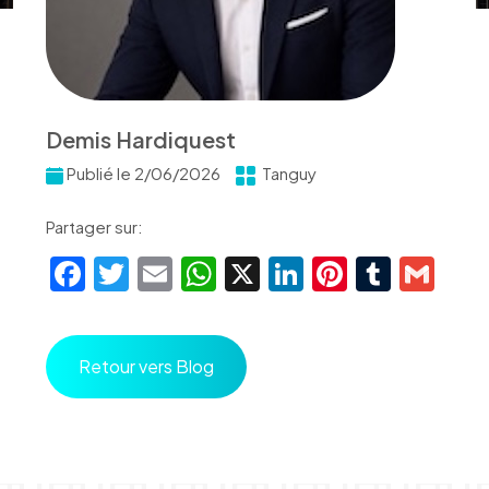
Demis Hardiquest
Publié le 2/06/2026
Tanguy
Partager sur:
Facebook
Twitter
Email
WhatsApp
X
LinkedIn
Pinteres
Tumbl
Gm
Retour vers Blog