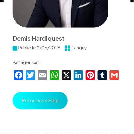
Demis Hardiquest
Publié le 2/06/2026
Tanguy
Partager sur:
Facebook
Twitter
Email
WhatsApp
X
LinkedIn
Pinteres
Tumbl
Gm
Retour vers Blog