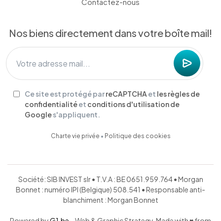
Contactez-nous
Nos biens directement dans votre boîte mail!
Ce site est protégé par
reCAPTCHA
et
les règles de
confidentialité
et
conditions d'utilisation de
Google
s'appliquent.
Charte vie privée
•
Politique des cookies
Société: SIB INVEST slr • T.V.A : BE 0651.959.764 • Morgan
Bonnet : numéro IPI (Belgique) 508.541 • Responsable anti-
blanchiment : Morgan Bonnet
Powered by
G1.be
– Web & Graphic Strategy. Made with ♥ from