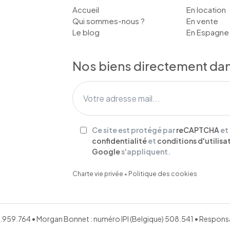
Accueil
En location
Qui sommes-nous ?
En vente
Le blog
En Espagne
Nos biens directement dans
Ce site est protégé par
reCAPTCHA
et
confidentialité
et
conditions d'utilisa
Google
s'appliquent.
Charte vie privée
•
Politique des cookies
651.959.764 • Morgan Bonnet : numéro IPI (Belgique) 508.541 • Respo