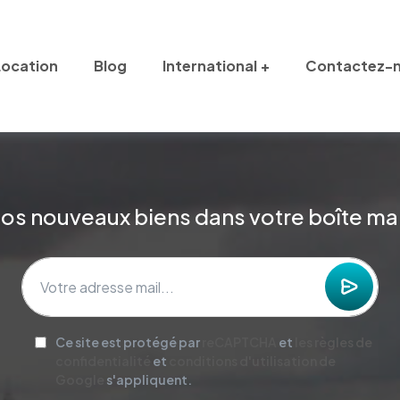
Location
Blog
International
Contactez-
os nouveaux biens dans votre boîte mai
Ce site est protégé par
reCAPTCHA
et
les règles de
confidentialité
et
conditions d'utilisation de
Google
s'appliquent.