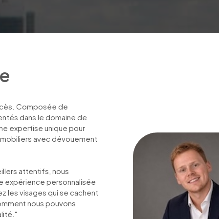
pe
uccès. Composée de 
entés dans le domaine de 
ne expertise unique pour 
mmobiliers avec dévouement 
lers attentifs, nous 
une expérience personnalisée 
z les visages qui se cachent 
omment nous pouvons 
ité."