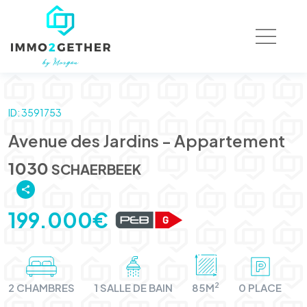
ID: 3591753
Avenue des Jardins - Appartement
1030
SCHAERBEEK
199.000€
2
2 CHAMBRES
1 SALLE DE BAIN
85M
0 PLACE