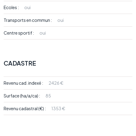
Ecoles :
oui
Transports en commun :
oui
Centre sportif :
oui
CADASTRE
Revenu cad. indexé :
2426 €
Surface (ha/a/ca) :
85
Revenu cadastral (€) :
1353 €