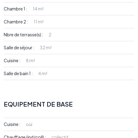
Chambre 1 :
14 m²
Chambre 2 :
11 m²
Nbre de terrasse(s) :
2
Salle de séjour :
32 m²
Cuisine :
8 m²
Salle de bain 1 :
4 m²
EQUIPEMENT DE BASE
Cuisine :
oui
Chauffage (ind/coll) :
collectif