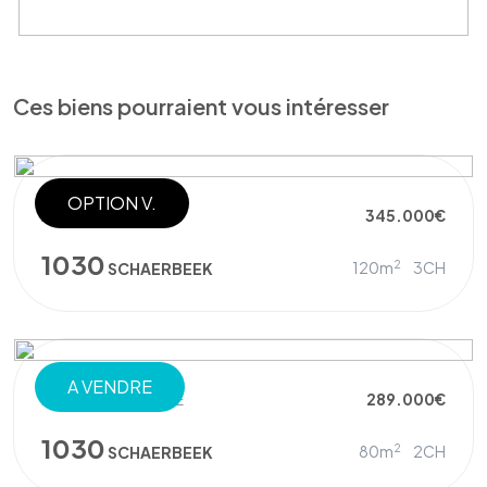
Ces biens pourraient vous intéresser
OPTION V.
APPARTEMENT
345.000€
1030
2
120m
3CH
SCHAERBEEK
A VENDRE
REZ-DE-CHAUSSÉE
289.000€
1030
2
80m
2CH
SCHAERBEEK