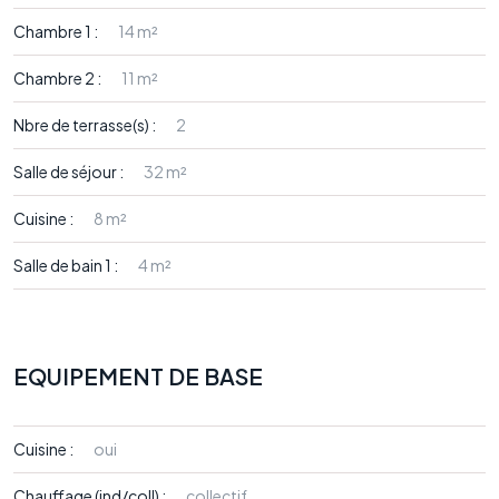
Chambre 1 :
14 m²
Chambre 2 :
11 m²
Nbre de terrasse(s) :
2
Salle de séjour :
32 m²
Cuisine :
8 m²
Salle de bain 1 :
4 m²
EQUIPEMENT DE BASE
Cuisine :
oui
Chauffage (ind/coll) :
collectif