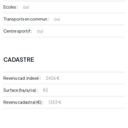
Ecoles :
oui
Transports en commun :
oui
Centre sportif :
oui
CADASTRE
Revenu cad. indexé :
2426 €
Surface (ha/a/ca) :
85
Revenu cadastral (€) :
1353 €