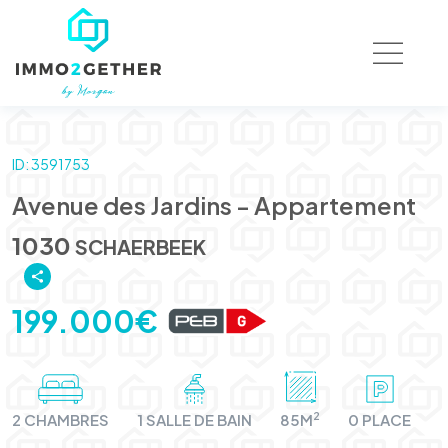
ID: 3591753
Avenue des Jardins - Appartement
1030
SCHAERBEEK
199.000€
2
2 CHAMBRES
1 SALLE DE BAIN
85M
0 PLACE