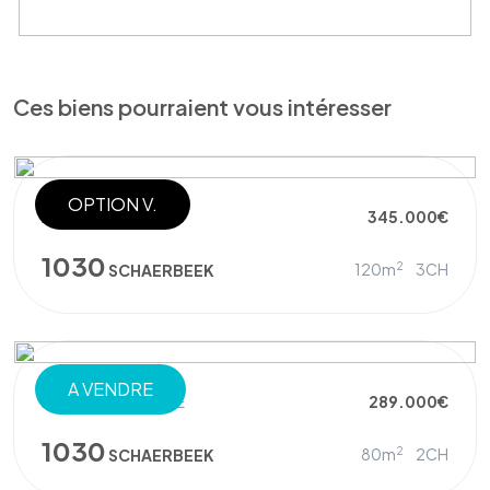
Ces biens pourraient vous intéresser
OPTION V.
APPARTEMENT
345.000€
1030
2
120m
3CH
SCHAERBEEK
A VENDRE
REZ-DE-CHAUSSÉE
289.000€
1030
2
80m
2CH
SCHAERBEEK