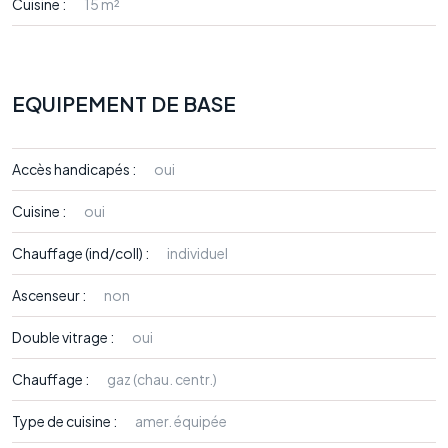
Cuisine :
15 m²
EQUIPEMENT DE BASE
Accès handicapés :
oui
Cuisine :
oui
Chauffage (ind/coll) :
individuel
Ascenseur :
non
Double vitrage :
oui
Chauffage :
gaz (chau. centr.)
Type de cuisine :
amer. équipée