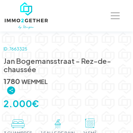
ID: 7663325
Jan Bogemansstraat - Rez-de-
chaussée
1780
WEMMEL
2.000€
2
3 CHAMBRES
1 SALLE DE BAIN
165M