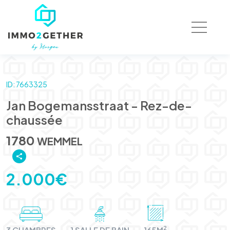
ID: 7663325
Jan Bogemansstraat - Rez-de-
chaussée
1780
WEMMEL
2.000€
2
3 CHAMBRES
1 SALLE DE BAIN
165M