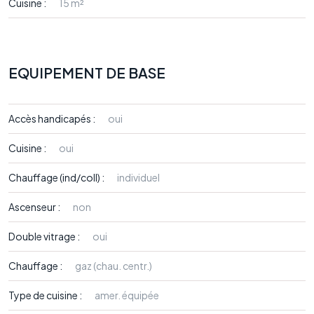
Cuisine :
15 m²
EQUIPEMENT DE BASE
Accès handicapés :
oui
Cuisine :
oui
Chauffage (ind/coll) :
individuel
Ascenseur :
non
Double vitrage :
oui
Chauffage :
gaz (chau. centr.)
Type de cuisine :
amer. équipée