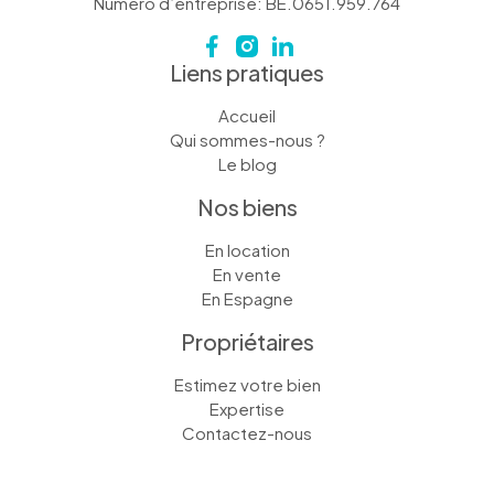
Numéro d’entreprise: BE.0651.959.764
Liens pratiques
Accueil
Qui sommes-nous ?
Le blog
Nos biens
En location
En vente
En Espagne
Propriétaires
Estimez votre bien
Expertise
Contactez-nous