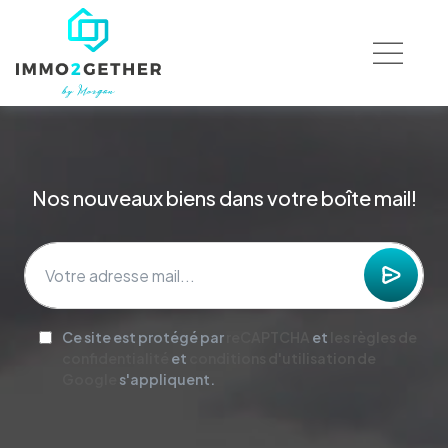
Nos nouveaux biens dans votre boîte mail!
Ce site est protégé par
reCAPTCHA
et
les règles de
confidentialité
et
conditions d'utilisation de
Google
s'appliquent.