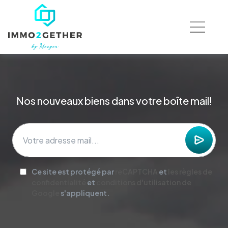
Nos nouveaux biens dans votre boîte mail!
Ce site est protégé par
reCAPTCHA
et
les règles de
confidentialité
et
conditions d'utilisation de
Google
s'appliquent.