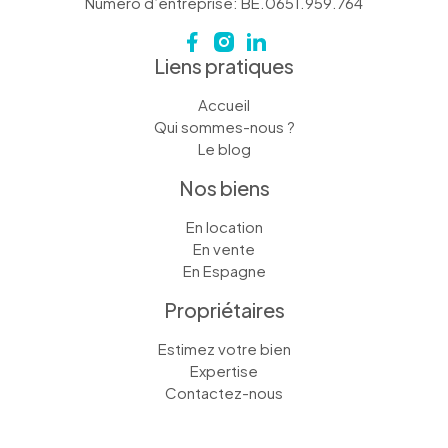
Numéro d’entreprise: BE.0651.959.764
Liens pratiques
Accueil
Qui sommes-nous ?
Le blog
Nos biens
En location
En vente
En Espagne
Propriétaires
Estimez votre bien
Expertise
Contactez-nous