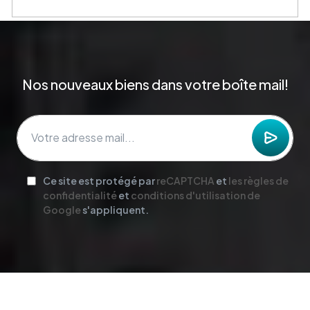
Nos nouveaux biens dans votre boîte mail!
Ce site est protégé par
reCAPTCHA
et
les règles de
confidentialité
et
conditions d'utilisation de
Google
s'appliquent.