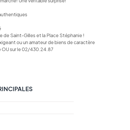
marché! Une véritable surprise!
 authentiques
é
re de Saint-Gilles et la Place Stéphanie !
 exigeant ou un amateur de biens de caractère
 OU sur le 02/430.24.87
RINCIPALES