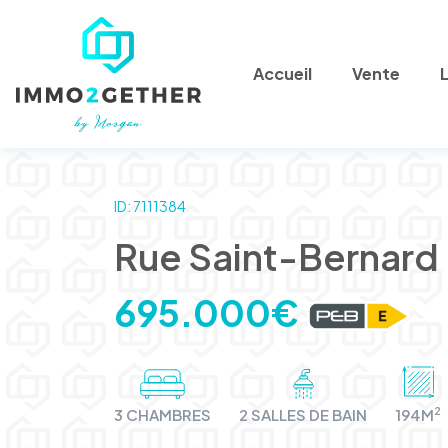
Accueil
Vente
ID: 7111384
Rue Saint-Bernard -
695.000€
2
3 CHAMBRES
2 SALLES DE BAIN
194M