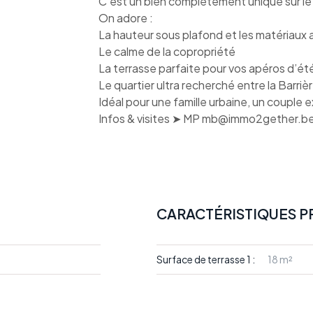
C'est un bien complètement unique sur le 
On adore :
La hauteur sous plafond et les matériaux
Le calme de la copropriété
La terrasse parfaite pour vos apéros d’ét
Le quartier ultra recherché entre la Barriè
Idéal pour une famille urbaine, un couple
Infos & visites ➤ MP mb@immo2gether.be
CARACTÉRISTIQUES P
Surface de terrasse 1 :
18 m²