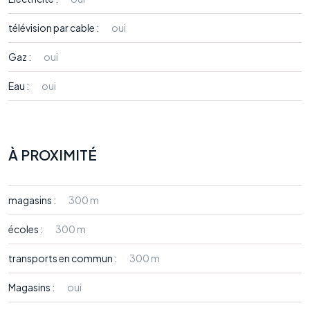
télévision par cable :
oui
Gaz :
oui
Eau :
oui
À PROXIMITÉ
magasins :
300 m
écoles :
300 m
transports en commun :
300 m
Magasins :
oui