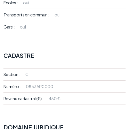
Ecoles :
oui
Transports en commun :
oui
Gare :
oui
CADASTRE
Section :
C
Numéro :
0853AP0000
Revenu cadastral (€) :
480 €
DOMAINE JURIDIQUE