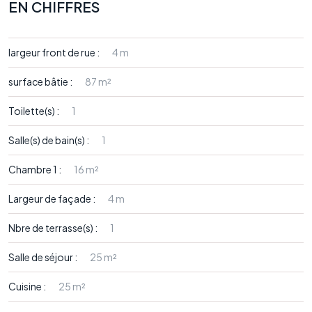
EN CHIFFRES
largeur front de rue :
4 m
surface bâtie :
87 m²
Toilette(s) :
1
Salle(s) de bain(s) :
1
Chambre 1 :
16 m²
Largeur de façade :
4 m
Nbre de terrasse(s) :
1
Salle de séjour :
25 m²
Cuisine :
25 m²