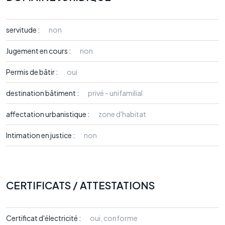
servitude :
non
Jugement en cours :
non
Permis de bâtir :
oui
destination bâtiment :
privé - unifamilial
affectation urbanistique :
zone d'habitat
Intimation en justice :
non
CERTIFICATS / ATTESTATIONS
Certificat d'électricité :
oui, conforme