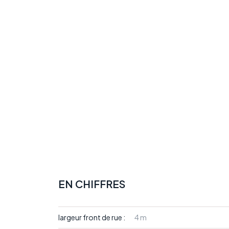
EN CHIFFRES
largeur front de rue :
4 m