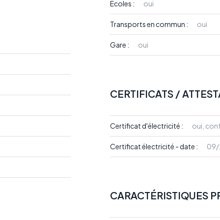
Ecoles :
oui
Transports en commun :
oui
Gare :
oui
CERTIFICATS / ATTES
Certificat d'électricité :
oui, co
Certificat électricité - date :
09/
CARACTÉRISTIQUES P