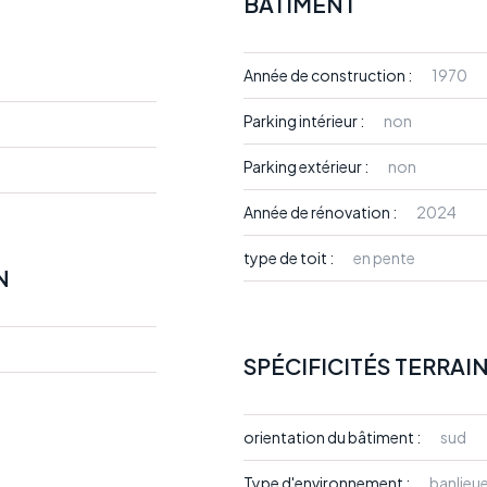
BÂTIMENT
Année de construction :
1970
Parking intérieur :
non
Parking extérieur :
non
Année de rénovation :
2024
type de toit :
en pente
N
SPÉCIFICITÉS TERRAI
orientation du bâtiment :
sud
Type d'environnement :
banlieu