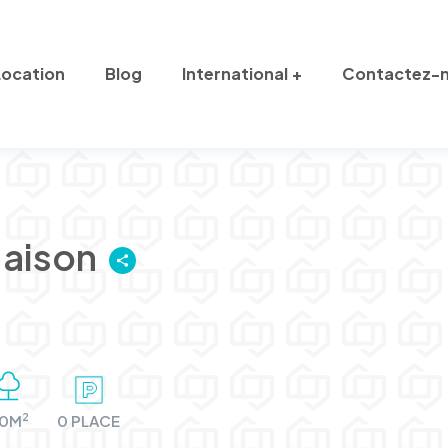
Location
Blog
International
Contactez-
Maison
2
0M
0 PLACE