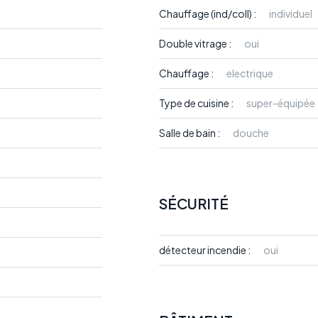
Chauffage (ind/coll) :
individuel
Double vitrage :
oui
Chauffage :
electrique
Type de cuisine :
super-équipée
Salle de bain :
douche
SÉCURITÉ
détecteur incendie :
oui