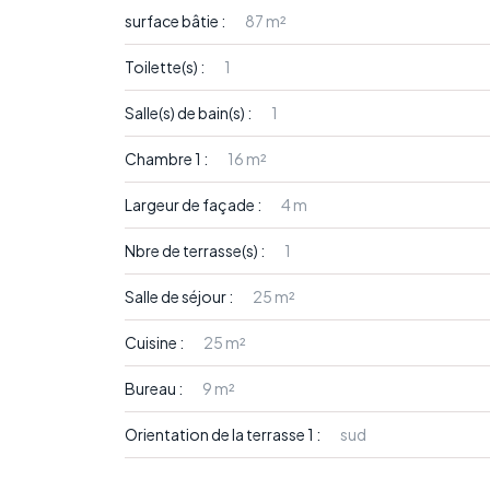
surface bâtie :
87 m²
Toilette(s) :
1
Salle(s) de bain(s) :
1
Chambre 1 :
16 m²
Largeur de façade :
4 m
Nbre de terrasse(s) :
1
Salle de séjour :
25 m²
Cuisine :
25 m²
Bureau :
9 m²
Orientation de la terrasse 1 :
sud