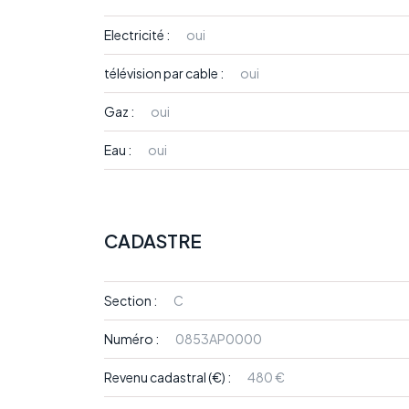
Electricité :
oui
télévision par cable :
oui
Gaz :
oui
Eau :
oui
CADASTRE
Section :
C
Numéro :
0853AP0000
Revenu cadastral (€) :
480 €