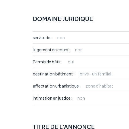
DOMAINE JURIDIQUE
servitude :
non
Jugement en cours :
non
Permis de bâtir :
oui
destination bâtiment :
privé - unifamilial
affectation urbanistique :
zone d'habitat
Intimation en justice :
non
TITRE DE L'ANNONCE