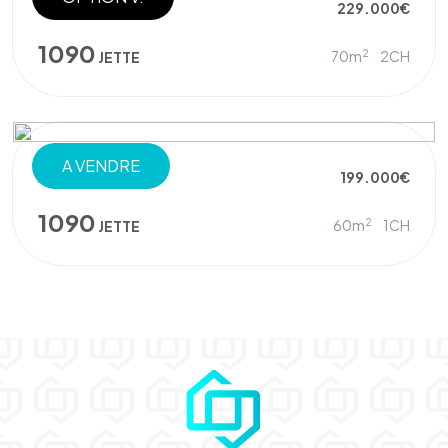
APPARTEMENT
229.000€
1090
2
70m
2CH
JETTE
A VENDRE
APPARTEMENT
199.000€
1090
2
60m
1CH
JETTE