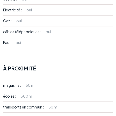
Electricité :
oui
Gaz :
oui
câbles téléphoniques :
oui
Eau :
oui
À PROXIMITÉ
magasins :
50 m
écoles :
300 m
transports en commun :
50 m