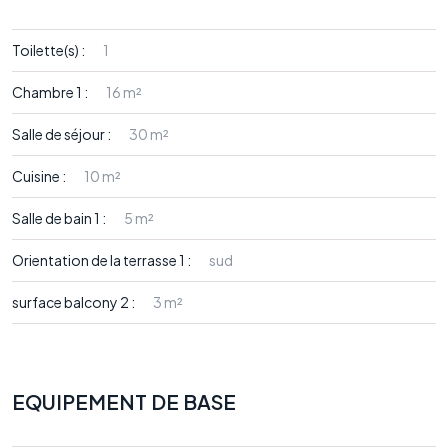
Toilette(s) :
1
Chambre 1 :
16 m²
Salle de séjour :
30 m²
Cuisine :
10 m²
Salle de bain 1 :
5 m²
Orientation de la terrasse 1 :
sud
surface balcony 2 :
3 m²
EQUIPEMENT DE BASE