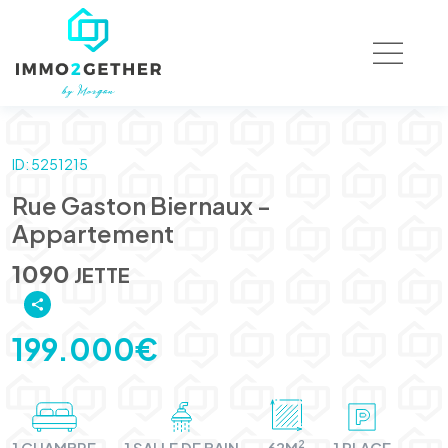
ID: 5251215
Rue Gaston Biernaux -
Appartement
1090
JETTE
199.000€
2
1 CHAMBRE
1 SALLE DE BAIN
62M
1 PLACE