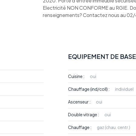
2020. Porte d'entrée immeuble sécurisée 
Electricité NON CONFORME au RGIE. Doub
renseignements? Contactez nous au 02
EQUIPEMENT DE BASE
Cuisine :
oui
Chauffage (ind/coll) :
individuel
Ascenseur :
oui
Double vitrage :
oui
Chauffage :
gaz (chau. centr.)