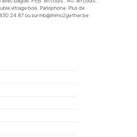
avec bagde. PEB: en cours.. RU: en cours...
le vitrage bois. Parlophone. Plus de
/430.24.87 ou sur mb@immo2gether.be