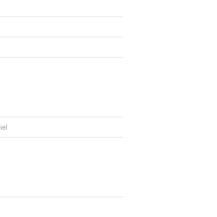
N
iel