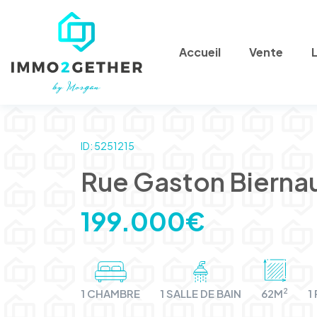
Accueil
Vente
ID: 5251215
Rue Gaston Bierna
199.000€
2
1 CHAMBRE
1 SALLE DE BAIN
62M
1