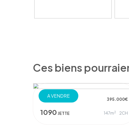
Ces biens pourraie
A VENDRE
APPARTEMENT
395.000€
1090
2
147m
2CH
JETTE