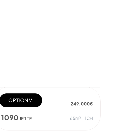
OPTION V.
PENTHOUSE
249.000€
1090
2
65m
1CH
JETTE