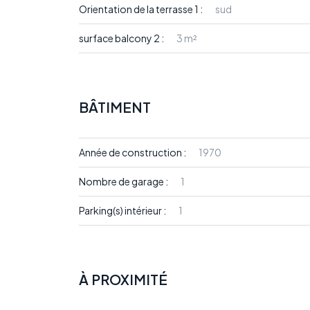
Orientation de la terrasse 1 :
sud
surface balcony 2 :
3 m²
BÂTIMENT
Année de construction :
1970
Nombre de garage :
1
Parking(s) intérieur :
1
À PROXIMITÉ