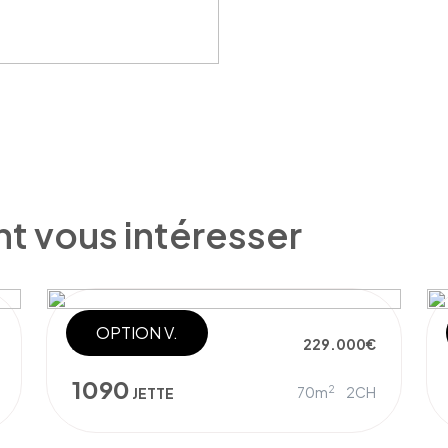
nt vous intéresser
OPTION V.
APPARTEMENT
229.000€
1090
2
70m
2CH
JETTE