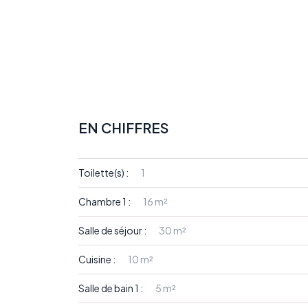
EN CHIFFRES
Toilette(s) :
1
Chambre 1 :
16 m²
Salle de séjour :
30 m²
Cuisine :
10 m²
Salle de bain 1 :
5 m²