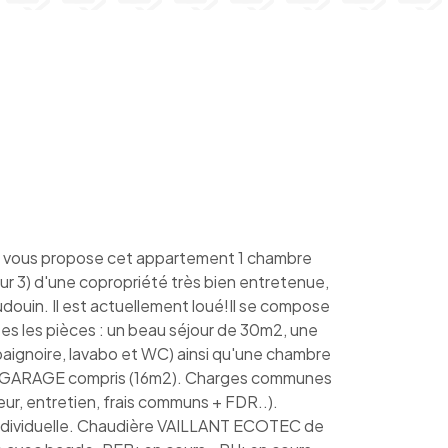
us propose cet appartement 1 chambre
ur 3) d'une copropriété très bien entretenue,
udouin. Il est actuellement loué!Il se compose
tes les pièces : un beau séjour de 30m2, une
aignoire, lavabo et WC) ainsi qu'une chambre
X GARAGE compris (16m2). Charges communes
eur, entretien, frais communs + FDR..).
individuelle. Chaudière VAILLANT ECOTEC de