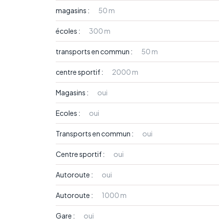
magasins :
50 m
écoles :
300 m
transports en commun :
50 m
centre sportif :
2000 m
Magasins :
oui
Ecoles :
oui
Transports en commun :
oui
Centre sportif :
oui
Autoroute :
oui
Autoroute :
1000 m
Gare :
oui