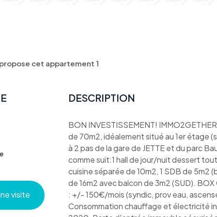
ropose cet appartement 1
TE
DESCRIPTION
BON INVESTISSEMENT! IMMO2GETHER vo
de 70m2, idéalement situé au 1er étage (s
à 2 pas de la gare de JETTE et du parc Ba
e
comme suit:1 hall de jour/nuit dessert tou
cuisine séparée de 10m2, 1 SDB de 5m2 (b
de 16m2 avec balcon de 3m2 (SUD). BO
e visite
: +/- 150€/mois (syndic, prov eau, ascens
Consommation chauffage et électricité 