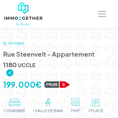
ID: 4570866
Rue Steenvelt - Appartement
1180
UCCLE
199.000€
2
1 CHAMBRE
1 SALLE DE BAIN
75M
1 PLACE