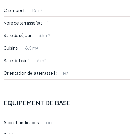
Chambre 1 :
16 m²
Nbre de terrasse(s) :
1
Salle de séjour :
33 m²
Cuisine :
8.5 m²
Salle de bain 1 :
5 m²
Orientation de la terrasse 1 :
est
EQUIPEMENT DE BASE
Accès handicapés :
oui