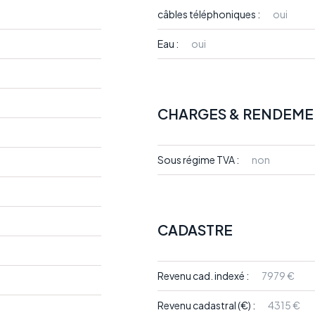
câbles téléphoniques :
oui
Eau :
oui
CHARGES & RENDEME
Sous régime TVA :
non
CADASTRE
Revenu cad. indexé :
7979 €
Revenu cadastral (€) :
4315 €