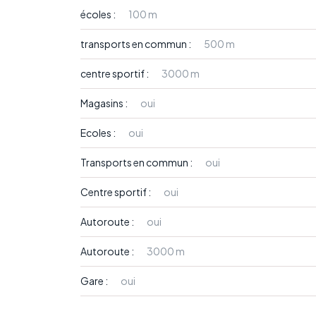
écoles :
100 m
transports en commun :
500 m
centre sportif :
3000 m
Magasins :
oui
Ecoles :
oui
Transports en commun :
oui
Centre sportif :
oui
Autoroute :
oui
Autoroute :
3000 m
Gare :
oui