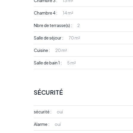
Chambre 3 :
13 m²
Chambre 4 :
14 m²
Nbre de terrasse(s) :
2
Salle de séjour :
70 m²
Cuisine :
20 m²
Salle de bain 1 :
5 m²
SÉCURITÉ
sécurité :
oui
Alarme :
oui