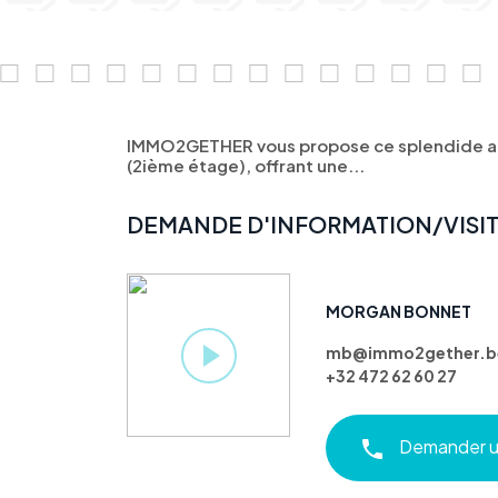
IMMO2GETHER vous propose ce splendide a
(2ième étage), offrant une...
DEMANDE D'INFORMATION/VISI
MORGAN BONNET
mb@immo2gether.b
+32 472 62 60 27
Demander un