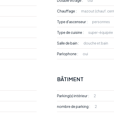
Double vitrage :
oui
Chauffage :
mazout (chauf. cent
Type d'ascenseur :
personnes
Type de cuisine :
super-équipée
Salle de bain :
douche et bain
Parlophone :
oui
BÂTIMENT
Parking(s) intérieur :
2
nombre de parking :
2