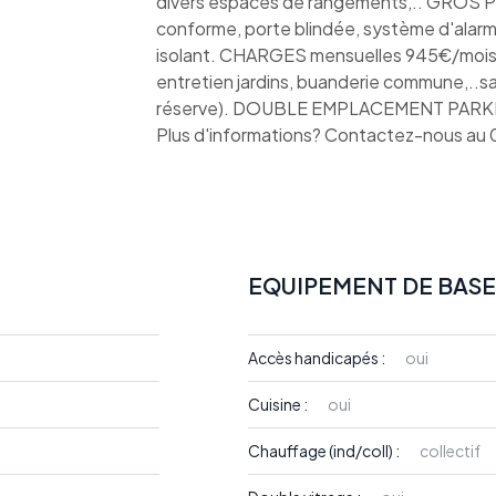
divers espaces de rangements,.. GROS P
conforme, porte blindée, système d'alarm
isolant. CHARGES mensuelles 945€/mois (
entretien jardins, buanderie commune,..sau
réserve). DOUBLE EMPLACEMENT PARK
Plus d'informations? Contactez-nous a
EQUIPEMENT DE BASE
Accès handicapés :
oui
Cuisine :
oui
Chauffage (ind/coll) :
collectif