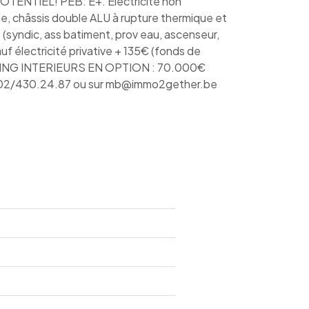
OTENTIEL! PEB: E+. Electricité non
e, châssis double ALU à rupture thermique et
syndic, ass batiment, prov eau, ascenseur,
f électricité privative + 135€ (fonds de
ING INTERIEURS EN OPTION : 70.000€
u 02/430.24.87 ou sur mb@immo2gether.be