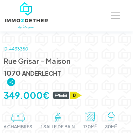
ID: 4433380
Rue Grisar - Maison
1070
ANDERLECHT
349.000€
2
2
6 CHAMBRES
1 SALLE DE BAIN
170M
30M