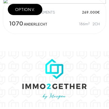
OPTION V.
IMMEUBLE À APPARTEMENTS
269.000€
1070
2
186m
2CH
ANDERLECHT