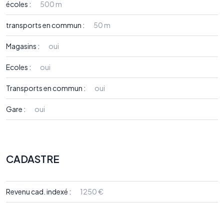
écoles :
500 m
transports en commun :
50 m
Magasins :
oui
Ecoles :
oui
Transports en commun :
oui
Gare :
oui
CADASTRE
Revenu cad. indexé :
1250 €