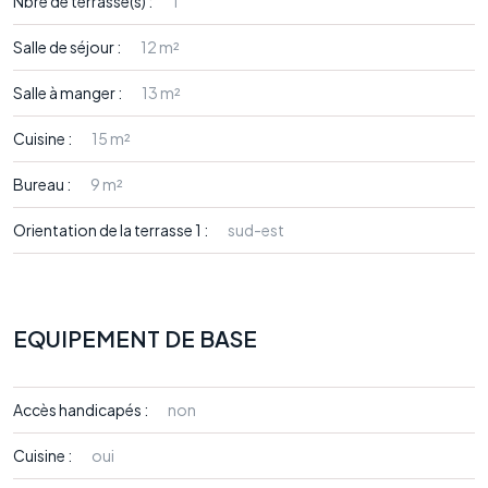
Nbre de terrasse(s) :
1
Salle de séjour :
12 m²
Salle à manger :
13 m²
Cuisine :
15 m²
Bureau :
9 m²
Orientation de la terrasse 1 :
sud-est
EQUIPEMENT DE BASE
Accès handicapés :
non
Cuisine :
oui