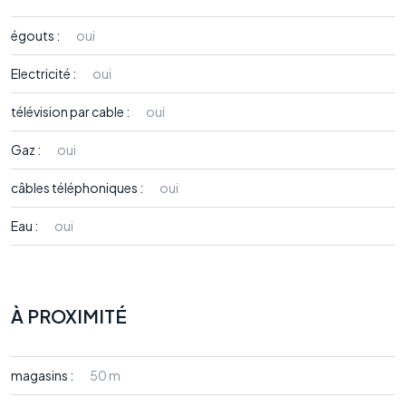
égouts :
oui
Electricité :
oui
télévision par cable :
oui
Gaz :
oui
câbles téléphoniques :
oui
Eau :
oui
À PROXIMITÉ
magasins :
50 m