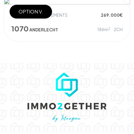
OPTION V.
IMMEUBLE À APPARTEMENTS
269.000€
1070
2
186m
2CH
ANDERLECHT