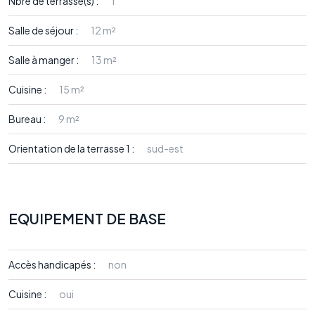
Nbre de terrasse(s) :
1
Salle de séjour :
12 m²
Salle à manger :
13 m²
Cuisine :
15 m²
Bureau :
9 m²
Orientation de la terrasse 1 :
sud-est
EQUIPEMENT DE BASE
Accès handicapés :
non
Cuisine :
oui