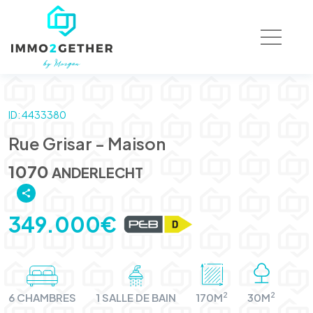
ID: 4433380
Rue Grisar - Maison
1070
ANDERLECHT
349.000€
2
2
6 CHAMBRES
1 SALLE DE BAIN
170M
30M