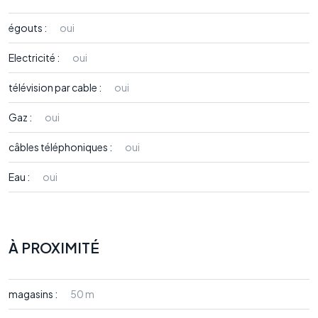
égouts :
oui
Electricité :
oui
télévision par cable :
oui
Gaz :
oui
câbles téléphoniques :
oui
Eau :
oui
À PROXIMITÉ
magasins :
50 m