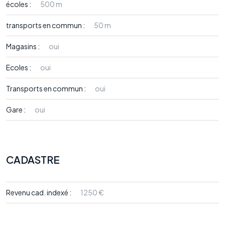
écoles :
500 m
transports en commun :
50 m
Magasins :
oui
Ecoles :
oui
Transports en commun :
oui
Gare :
oui
CADASTRE
Revenu cad. indexé :
1250 €