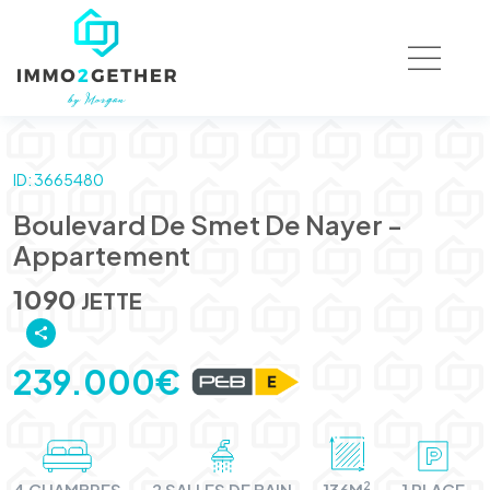
ID: 3665480
Boulevard De Smet De Nayer -
Appartement
1090
JETTE
239.000€
2
4 CHAMBRES
2 SALLES DE BAIN
136M
1 PLACE