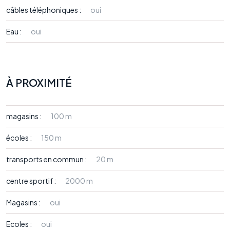
câbles téléphoniques :
oui
Eau :
oui
À PROXIMITÉ
magasins :
100 m
écoles :
150 m
transports en commun :
20 m
centre sportif :
2000 m
Magasins :
oui
Ecoles :
oui