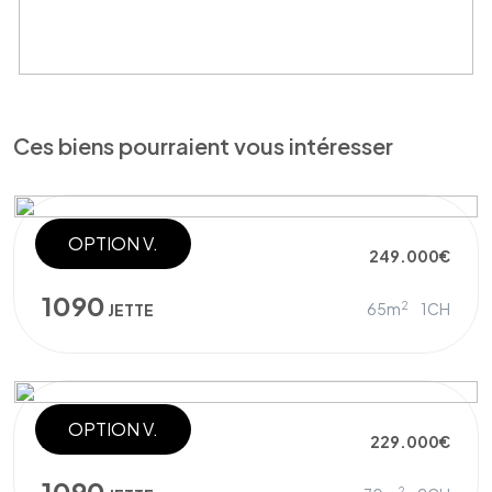
Ces biens pourraient vous intéresser
OPTION V.
PENTHOUSE
249.000€
1090
2
65m
1CH
JETTE
OPTION V.
APPARTEMENT
229.000€
1090
2