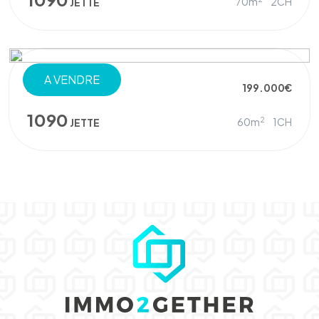
70m
2CH
JETTE
A VENDRE
APPARTEMENT
199.000€
1090
2
60m
1CH
JETTE