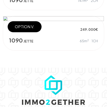
147m
2CH
JETTE
OPTION V.
PENTHOUSE
249.000€
1090
2
65m
1CH
JETTE