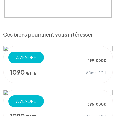
Ces biens pourraient vous intéresser
A VENDRE
APPARTEMENT
199.000€
1090
2
60m
1CH
JETTE
A VENDRE
APPARTEMENT
395.000€
1090
2