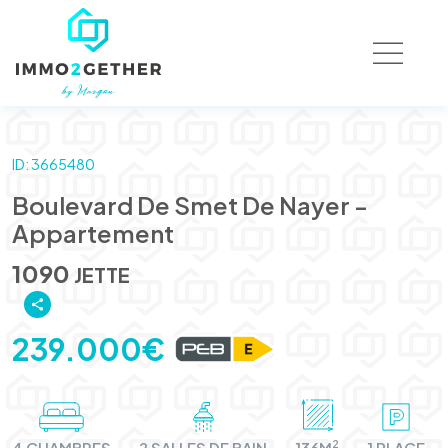
ID: 3665480
Boulevard De Smet De Nayer -
Appartement
1090
JETTE
239.000€
2
4 CHAMBRES
2 SALLES DE BAIN
136M
1 PLACE