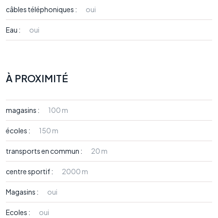
câbles téléphoniques :
oui
Eau :
oui
À PROXIMITÉ
magasins :
100 m
écoles :
150 m
transports en commun :
20 m
centre sportif :
2000 m
Magasins :
oui
Ecoles :
oui