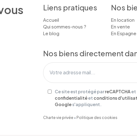
 vous
Liens pratiques
Nos bi
Accueil
En location
Qui sommes-nous ?
En vente
Le blog
En Espagne
Nos biens directement dans
Ce site est protégé par
reCAPTCHA
et
confidentialité
et
conditions d'utilisa
Google
s'appliquent.
Charte vie privée
•
Politique des cookies