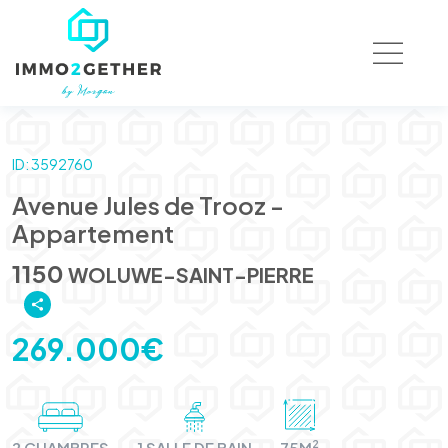
ID: 3592760
Avenue Jules de Trooz -
Appartement
1150
WOLUWE-SAINT-PIERRE
269.000€
2
2 CHAMBRES
1 SALLE DE BAIN
75M