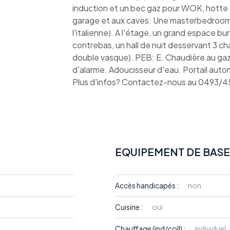
induction et un bec gaz pour WOK, hotte 
garage et aux caves. Une masterbedroom 
l'italienne). A l'étage, un grand espace b
contrebas, un hall de nuit desservant 3 
double vasque). PEB: E. Chaudière au gaz
d'alarme. Adoucisseur d'eau. Portail autom
Plus d'infos? Contactez-nous au 0493/
EQUIPEMENT DE BASE
Accès handicapés :
non
Cuisine :
oui
Chauffage (ind/coll) :
individuel