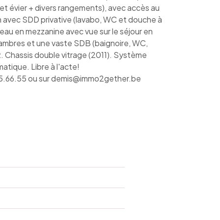
et évier + divers rangements), avec accès au
avec SDD privative (lavabo, WC et douche à
ureau en mezzanine avec vue sur le séjour en
chambres et une vaste SDB (baignoire, WC,
. Chassis double vitrage (2011). Système
atique. Libre à l'acte!
45.66.55 ou sur demis@immo2gether.be