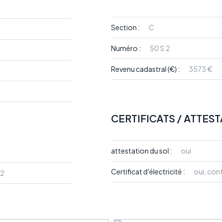
Section :
C
Numéro :
50 S 2
Revenu cadastral (€) :
3573 €
CERTIFICATS / ATTES
attestation du sol :
oui
Certificat d'électricité :
oui, co
m2