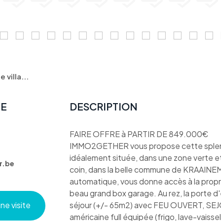
villa...
TE
DESCRIPTION
FAIRE OFFRE à PARTIR DE 849.000€
IMMO2GETHER vous propose cette splendid
idéalement située, dans une zone verte et
r.be
coin, dans la belle commune de KRAAINEM.
automatique, vous donne accès à la propri
beau grand box garage. Au rez, la porte d'e
e visite
séjour (+/- 65m2) avec FEU OUVERT, SE
américaine full équipée (frigo, lave-vaissel