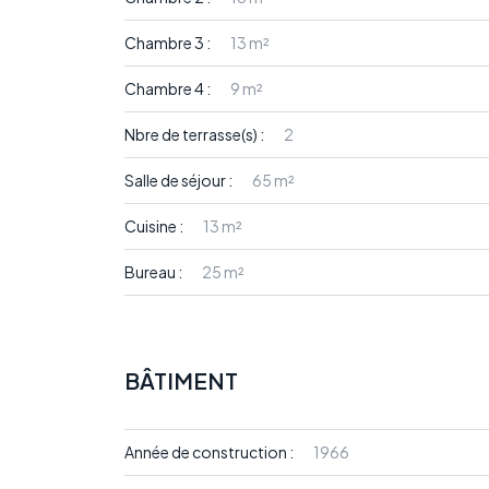
Chambre 3 :
13 m²
Chambre 4 :
9 m²
Nbre de terrasse(s) :
2
Salle de séjour :
65 m²
Cuisine :
13 m²
Bureau :
25 m²
BÂTIMENT
Année de construction :
1966