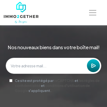
Nos nouveaux biens dans votre boîte mail!
Ce site est protégé par
reCAPTCHA
et
les règles de
confidentialité
et
conditions d'utilisation de
Google
s'appliquent.