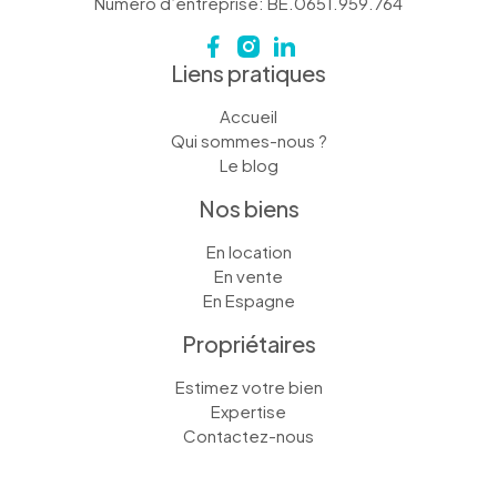
Numéro d’entreprise: BE.0651.959.764
Liens pratiques
Accueil
Qui sommes-nous ?
Le blog
Nos biens
En location
En vente
En Espagne
Propriétaires
Estimez votre bien
Expertise
Contactez-nous