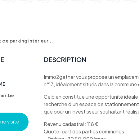
e parking intérieur...
TE
DESCRIPTION
Immo2gether vous propose un emplacement
ME
n°13, idéalement situés dans la commune 
er.be
Ce bien constitue une opportunité idéale t
recherche d’un espace de stationnement 
que pour un investisseur souhaitant réalis
e visite
Revenu cadastral : 118 €
Quote-part des parties communes :
• Parking : 30/10.000èmes