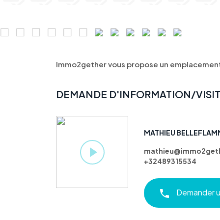
Immo2gether vous propose un emplacement d
DEMANDE D'INFORMATION/VISI
MATHIEU BELLEFLAM
mathieu@immo2geth
+32489315534
Demander un