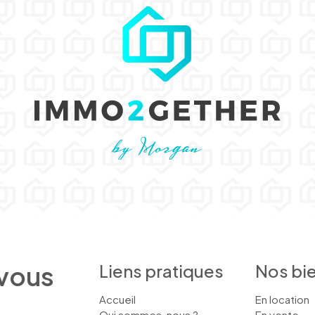
 vous
Liens pratiques
Nos bi
Accueil
En location
Qui sommes-nous ?
En vente