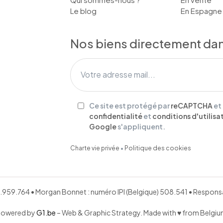
Le blog
En Espagne
Nos biens directement dans
Ce site est protégé par
reCAPTCHA
et
confidentialité
et
conditions d'utilisa
Google
s'appliquent.
Charte vie privée
•
Politique des cookies
651.959.764 • Morgan Bonnet : numéro IPI (Belgique) 508.541 • Respo
Powered by
G1.be
– Web & Graphic Strategy. Made with ♥ from Belgi