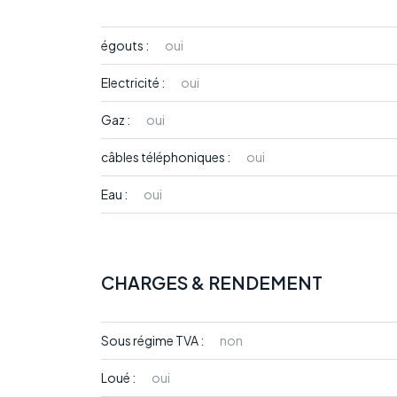
égouts :
oui
Electricité :
oui
Gaz :
oui
câbles téléphoniques :
oui
Eau :
oui
CHARGES & RENDEMENT
Sous régime TVA :
non
Loué :
oui