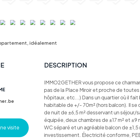
ppartement, idéalement
TE
DESCRIPTION
IMMO2GETHER vous propose ce charmant 
ME
pas de la Place Miroir et proche de toutes
hôpitaux, etc...) Dans un quartier où il fai
er.be
habitable de +/- 70m² (hors balcon). Il se 
de nuit de ±6,5 m² desservant un séjour/s
équipée, deux chambres de ±17 m² et ±9 m
e visite
WC séparé et un agréable balcon de ±1,5 m
investissement. Électricité conforme, P