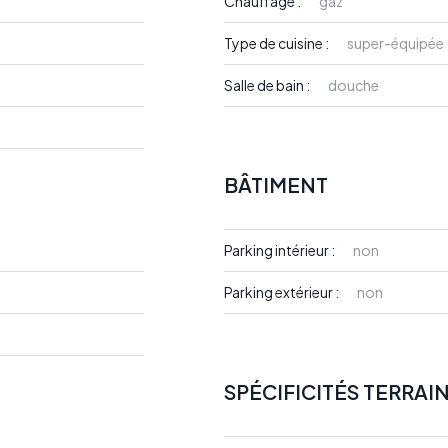
Chauffage :
gaz
Type de cuisine :
super-équipée
Salle de bain :
douche
BÂTIMENT
Parking intérieur :
non
Parking extérieur :
non
SPÉCIFICITÉS TERRAI