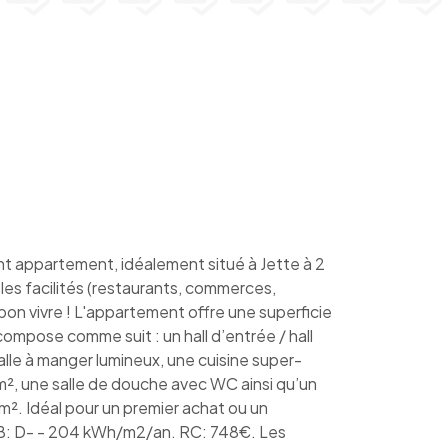
appartement, idéalement situé à Jette à 2
 les facilités (restaurants, commerces,
t bon vivre ! L'appartement offre une superficie
compose comme suit : un hall d’entrée / hall
alle à manger lumineux, une cuisine super-
², une salle de douche avec WC ainsi qu’un
². Idéal pour un premier achat ou un
EB: D- - 204 kWh/m2/an. RC: 748€. Les