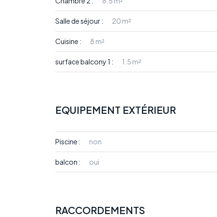
Chambre 2 :
8.5 m²
Salle de séjour :
20 m²
Cuisine :
8 m²
surface balcony 1 :
1.5 m²
EQUIPEMENT EXTÉRIEUR
Piscine :
non
balcon :
oui
RACCORDEMENTS