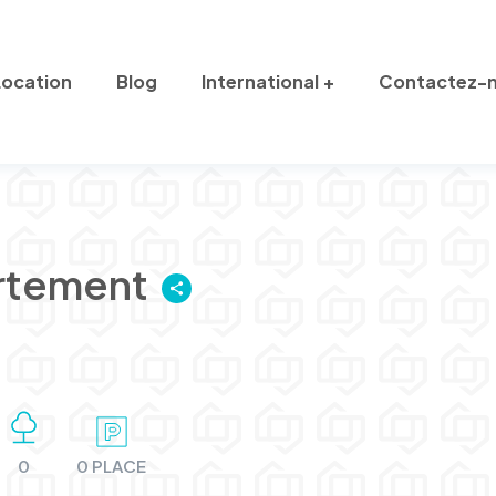
Location
Blog
International
Contactez-
rtement
0
0 PLACE