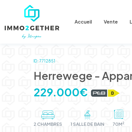
Accueil
Vente
ID: 7712851
Herrewege - Appa
229.000€
2
2 CHAMBRES
1 SALLE DE BAIN
70M