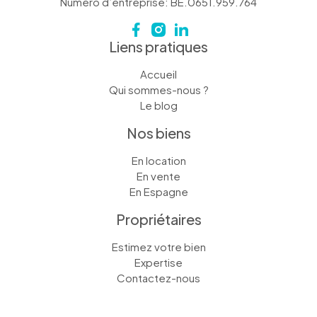
Numéro d’entreprise: BE.0651.959.764
Liens pratiques
Accueil
Qui sommes-nous ?
Le blog
Nos biens
En location
En vente
En Espagne
Propriétaires
Estimez votre bien
Expertise
Contactez-nous