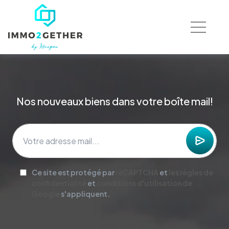
Nos nouveaux biens dans votre boîte mail!
Ce site est protégé par
reCAPTCHA
et
les règles de
confidentialité
et
conditions d'utilisation de
Google
s'appliquent.