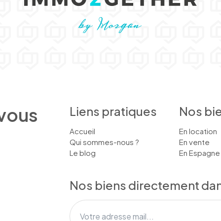
 vous
Liens pratiques
Nos bi
Accueil
En location
Qui sommes-nous ?
En vente
Le blog
En Espagne
Nos biens directement dans