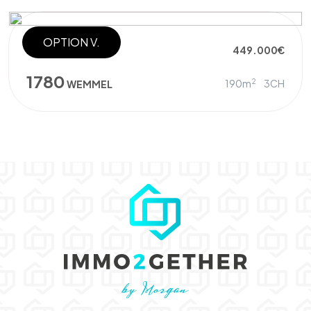
OPTION V.
MAISON
449.000€
1780
2
190m
3CH
WEMMEL