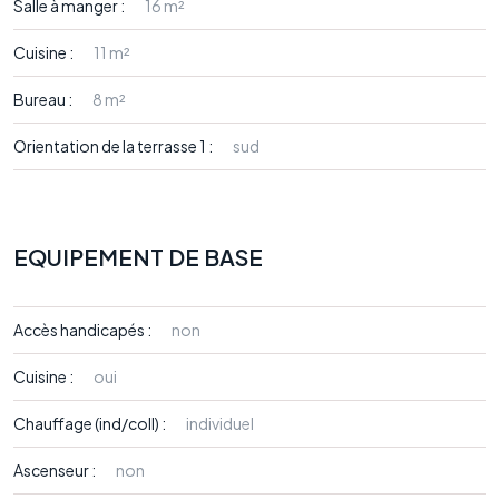
Salle à manger :
16 m²
Cuisine :
11 m²
Bureau :
8 m²
Orientation de la terrasse 1 :
sud
EQUIPEMENT DE BASE
Accès handicapés :
non
Cuisine :
oui
Chauffage (ind/coll) :
individuel
Ascenseur :
non