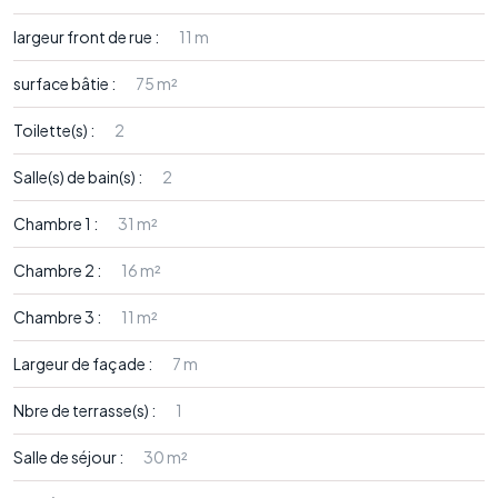
largeur front de rue :
11 m
surface bâtie :
75 m²
Toilette(s) :
2
Salle(s) de bain(s) :
2
Chambre 1 :
31 m²
Chambre 2 :
16 m²
Chambre 3 :
11 m²
Largeur de façade :
7 m
Nbre de terrasse(s) :
1
Salle de séjour :
30 m²