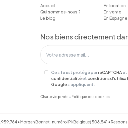
Accueil
En location
Qui sommes-nous ?
En vente
Le blog
En Espagne
Nos biens directement dans
Ce site est protégé par
reCAPTCHA
et
confidentialité
et
conditions d'utilisa
Google
s'appliquent.
Charte vie privée
•
Politique des cookies
651.959.764 • Morgan Bonnet : numéro IPI (Belgique) 508.541 • Respo