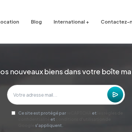
Location
Blog
International
Contactez-
os nouveaux biens dans votre boîte mai
Ce site est protégé par
reCAPTCHA
et
les règles de
confidentialité
et
conditions d'utilisation de
Google
s'appliquent.