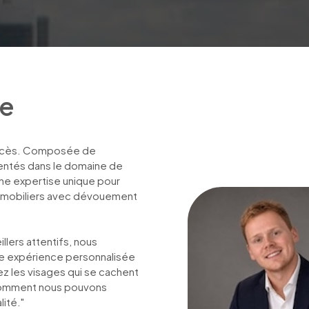
pe
uccès. Composée de 
entés dans le domaine de 
ne expertise unique pour 
mmobiliers avec dévouement 
lers attentifs, nous 
une expérience personnalisée 
z les visages qui se cachent 
omment nous pouvons 
ité."