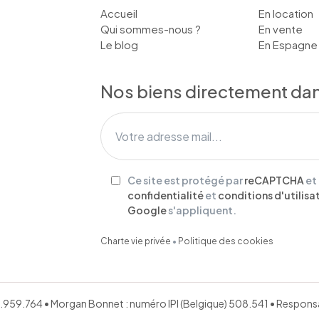
Accueil
En location
Qui sommes-nous ?
En vente
Le blog
En Espagne
Nos biens directement dans
Ce site est protégé par
reCAPTCHA
et
confidentialité
et
conditions d'utilisa
Google
s'appliquent.
Charte vie privée
•
Politique des cookies
651.959.764 • Morgan Bonnet : numéro IPI (Belgique) 508.541 • Respo