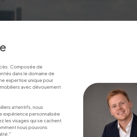
pe
uccès. Composée de 
entés dans le domaine de 
ne expertise unique pour 
mmobiliers avec dévouement 
lers attentifs, nous 
une expérience personnalisée 
z les visages qui se cachent 
omment nous pouvons 
ité."