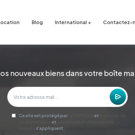
Location
Blog
International
Contactez-
os nouveaux biens dans votre boîte mai
Ce site est protégé par
reCAPTCHA
et
les règles de
confidentialité
et
conditions d'utilisation de
Google
s'appliquent.