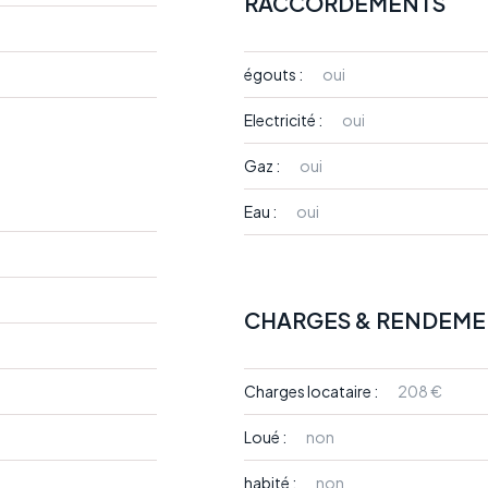
RACCORDEMENTS
égouts :
oui
Electricité :
oui
Gaz :
oui
Eau :
oui
CHARGES & RENDEME
Charges locataire :
208 €
Loué :
non
habité :
non