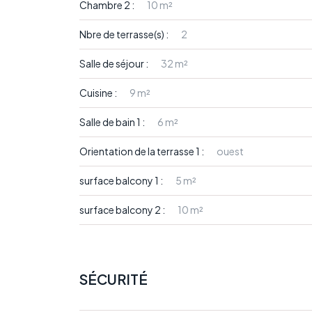
Chambre 2 :
10 m²
Nbre de terrasse(s) :
2
Salle de séjour :
32 m²
Cuisine :
9 m²
Salle de bain 1 :
6 m²
Orientation de la terrasse 1 :
ouest
surface balcony 1 :
5 m²
surface balcony 2 :
10 m²
SÉCURITÉ