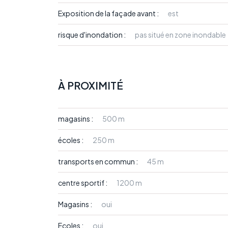
Exposition de la façade avant :
est
risque d'inondation :
pas situé en zone inondable
À PROXIMITÉ
magasins :
500 m
écoles :
250 m
transports en commun :
45 m
centre sportif :
1200 m
Magasins :
oui
Ecoles :
oui