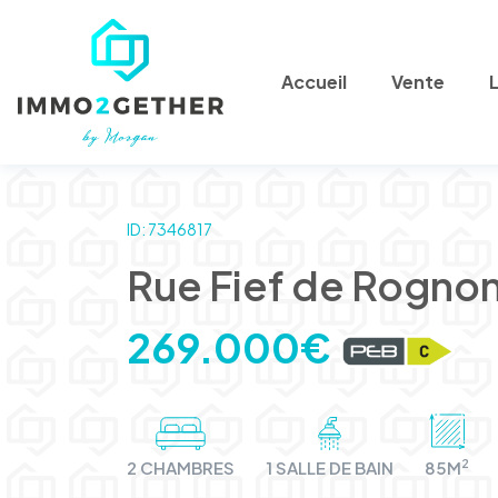
Accueil
Vente
ID: 7346817
Rue Fief de Rogno
269.000€
2
2 CHAMBRES
1 SALLE DE BAIN
85M