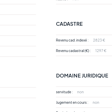
CADASTRE
Revenu cad. indexé :
2823 €
Revenu cadastral (€) :
1297 €
DOMAINE JURIDIQUE
servitude :
non
Jugement en cours :
non