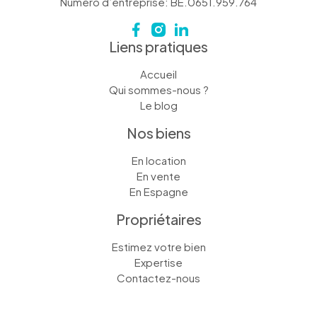
Numéro d’entreprise: BE.0651.959.764
Liens pratiques
Accueil
Qui sommes-nous ?
Le blog
Nos biens
En location
En vente
En Espagne
Propriétaires
Estimez votre bien
Expertise
Contactez-nous