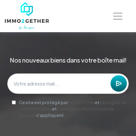
Nos nouveaux biens dans votre boîte mail!
Ce site est protégé par
reCAPTCHA
et
les règles de
confidentialité
et
conditions d'utilisation de
Google
s'appliquent.