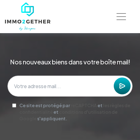
Nos nouveaux biens dans votre boîte mail!
Ce site est protégé par
reCAPTCHA
et
les règles de
confidentialité
et
conditions d'utilisation de
Google
s'appliquent.