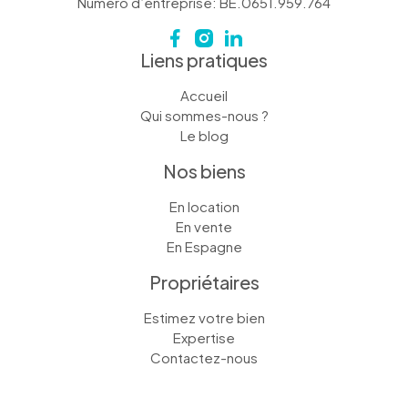
Numéro d’entreprise: BE.0651.959.764
Liens pratiques
Accueil
Qui sommes-nous ?
Le blog
Nos biens
En location
En vente
En Espagne
Propriétaires
Estimez votre bien
Expertise
Contactez-nous