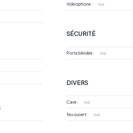
Vidéophone :
oui
SÉCURITÉ
Porte blindée :
oui
DIVERS
Cave :
oui
S
feu ouvert :
oui