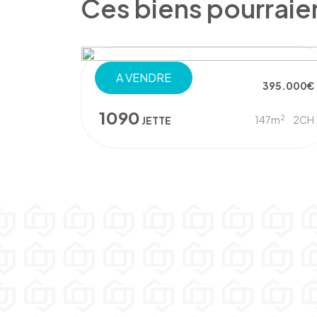
Ces biens pourraie
A VENDRE
APPARTEMENT
395.000€
1090
2
147m
2CH
JETTE