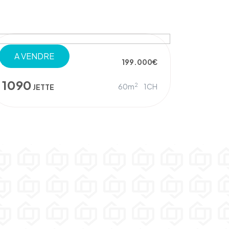
A VENDRE
APPARTEMENT
199.000€
1090
2
60m
1CH
JETTE