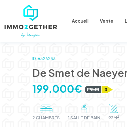
Accueil
Vente
ID: 6326283
De Smet de Naeyer
199.000€
2
2 CHAMBRES
1 SALLE DE BAIN
92M