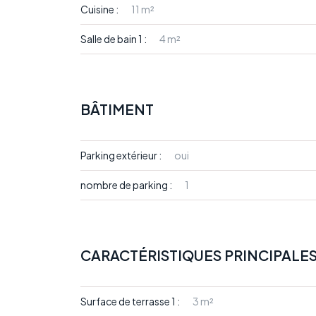
Cuisine :
11 m²
Salle de bain 1 :
4 m²
BÂTIMENT
Parking extérieur :
oui
nombre de parking :
1
CARACTÉRISTIQUES PRINCIPALE
Surface de terrasse 1 :
3 m²