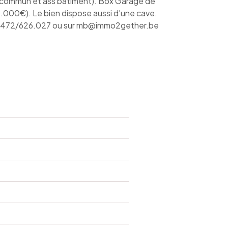
é commun et ass batiment). Box Garage de
.000€). Le bien dispose aussi d'une cave.
u 0472/626.027 ou sur mb@immo2gether.be