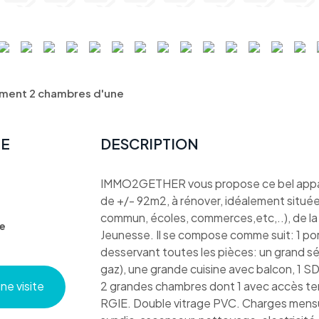
ment 2 chambres d'une
TE
DESCRIPTION
IMMO2GETHER vous propose ce bel appar
de +/- 92m2, à rénover, idéalement située 
commun, écoles, commerces,etc,..), de la p
e
Jeunesse. Il se compose comme suit: 1 port
desservant toutes les pièces: un grand 
gaz), une grande cuisine avec balcon, 1 SD
e visite
2 grandes chambres dont 1 avec accès ter
RGIE. Double vitrage PVC. Charges mensu