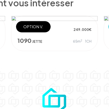
nt vous intéresser
OPTION V.
PENTHOUSE
249.000€
1090
2
65m
1CH
JETTE