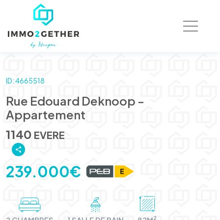
ID: 4665518
Rue Edouard Deknoop -
Appartement
1140
EVERE
239.000€
2
2 CHAMBRES
1 SALLE DE BAIN
82M