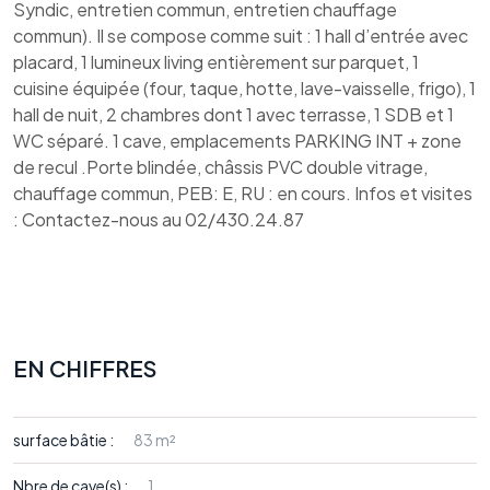
Syndic, entretien commun, entretien chauffage
commun). Il se compose comme suit : 1 hall d’entrée avec
placard, 1 lumineux living entièrement sur parquet, 1
cuisine équipée (four, taque, hotte, lave-vaisselle, frigo), 1
hall de nuit, 2 chambres dont 1 avec terrasse, 1 SDB et 1
WC séparé. 1 cave, emplacements PARKING INT + zone
de recul .Porte blindée, châssis PVC double vitrage,
chauffage commun, PEB: E, RU : en cours. Infos et visites
: Contactez-nous au 02/430.24.87
EN CHIFFRES
surface bâtie :
83 m²
Nbre de cave(s) :
1