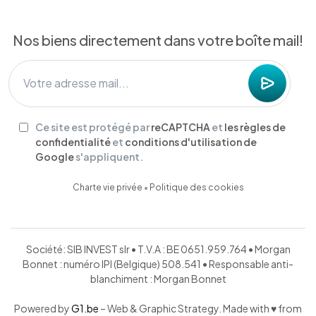
Nos biens directement dans votre boîte mail!
Ce site est protégé par
reCAPTCHA
et
les règles de
confidentialité
et
conditions d'utilisation de
Google
s'appliquent.
Charte vie privée
•
Politique des cookies
Société: SIB INVEST slr • T.V.A : BE 0651.959.764 • Morgan
Bonnet : numéro IPI (Belgique) 508.541 • Responsable anti-
blanchiment : Morgan Bonnet
Powered by
G1.be
– Web & Graphic Strategy. Made with ♥ from