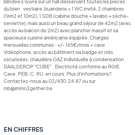
blindée s'ouvre sur un hall desservant toutes les pièces
du bien : vestiaire, buanderie + 1 WC invité, 2 chambres
(16m2 et 10m2), 1 SDB (cabine douche + lavabo + sèche-
serviette), mais aussi un beau grand séjour de 42m2 (avec
accès au balcon de 2m2) avec plancher massif et sa
spacieuse cuisine américaine équipée. Charges
mensuelles communes : +/- 165€/mois + cave.
Vidéophone, accès au bâtiment via badge et clés
sécurisées, chaudière GAZ individuelle à condensation
DAALDEROP "CUBE" . Electricité conforme au RGIE.
Cave. PEB: C. RU: en cours. Plus d'informations?
Contactez-nous au 02/430.24.87 ou sur
mb@immo2gether.be
EN CHIFFRES