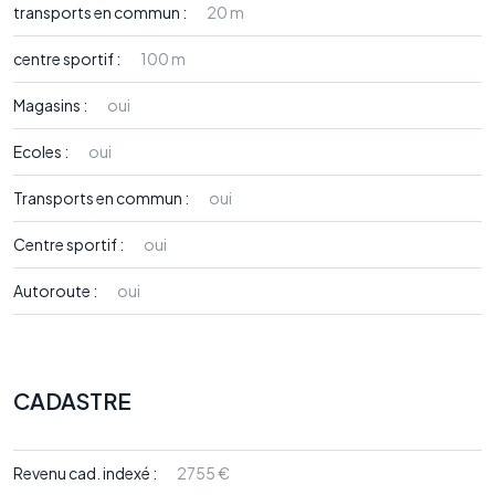
transports en commun :
20 m
centre sportif :
100 m
Magasins :
oui
Ecoles :
oui
Transports en commun :
oui
Centre sportif :
oui
Autoroute :
oui
CADASTRE
Revenu cad. indexé :
2755 €