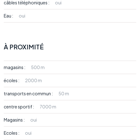
câbles téléphoniques :
oui
Eau :
oui
À PROXIMITÉ
magasins :
500 m
écoles :
2000 m
transports en commun :
50 m
centre sportif :
7000 m
Magasins :
oui
Ecoles :
oui