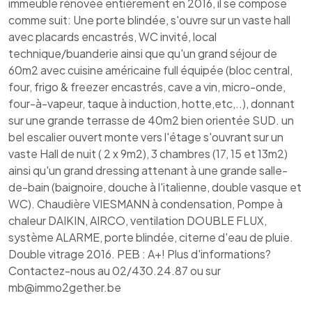
immeuble rénovée entièrement en 2016, il se compose
comme suit: Une porte blindée, s'ouvre sur un vaste hall
avec placards encastrés, WC invité, local
technique/buanderie ainsi que qu'un grand séjour de
60m2 avec cuisine américaine full équipée (bloc central,
four, frigo & freezer encastrés, cave a vin, micro-onde,
four-à-vapeur, taque à induction, hotte,etc,..), donnant
sur une grande terrasse de 40m2 bien orientée SUD. un
bel escalier ouvert monte vers l'étage s'ouvrant sur un
vaste Hall de nuit ( 2 x 9m2), 3 chambres (17, 15 et 13m2)
ainsi qu'un grand dressing attenant à une grande salle-
de-bain (baignoire, douche à l'italienne, double vasque et
WC). Chaudière VIESMANN à condensation, Pompe à
chaleur DAIKIN, AIRCO, ventilation DOUBLE FLUX,
système ALARME, porte blindée, citerne d'eau de pluie.
Double vitrage 2016. PEB : A+! Plus d'informations?
Contactez-nous au 02/430.24.87 ou sur
mb@immo2gether.be