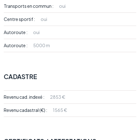
Transports en commun :
oui
Centre sportif :
oui
Autoroute :
oui
Autoroute :
5000 m
CADASTRE
Revenu cad. indexé :
2853 €
Revenu cadastral (€) :
1565 €