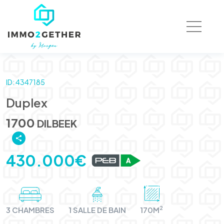
ID: 4347185
Duplex
1700
DILBEEK
430.000€
2
3 CHAMBRES
1 SALLE DE BAIN
170M