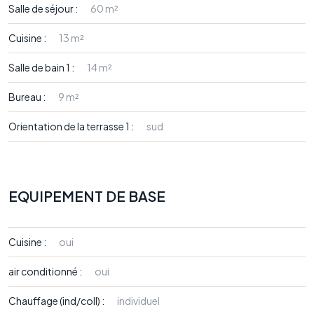
Salle de séjour :
60 m²
Cuisine :
13 m²
Salle de bain 1 :
14 m²
Bureau :
9 m²
Orientation de la terrasse 1 :
sud
EQUIPEMENT DE BASE
Cuisine :
oui
air conditionné :
oui
Chauffage (ind/coll) :
individuel