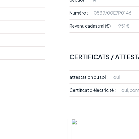
Numéro :
0539/00E7P0146
Revenu cadastral (€) :
951 €
CERTIFICATS / ATTES
attestation du sol :
oui
Certificat d'électricité :
oui, co