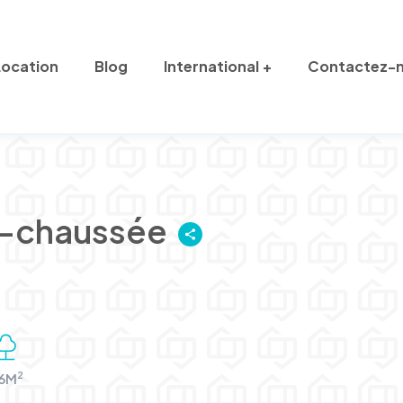
Location
Blog
International
Contactez-
de-chaussée
2
6M