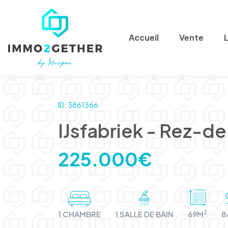
Accueil
Vente
ID: 3861366
IJsfabriek - Rez-
225.000€
2
1 CHAMBRE
1 SALLE DE BAIN
69M
8