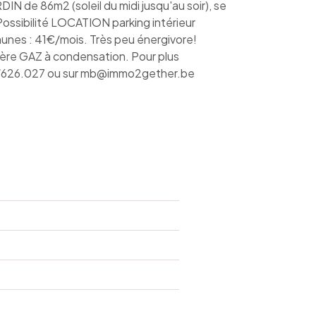
RDIN de 86m2 (soleil du midi jusqu'au soir), se
. Possibilité LOCATION parking intérieur
nes : 41€/mois. Très peu énergivore!
ière GAZ à condensation. Pour plus
2/626.027 ou sur mb@immo2gether.be