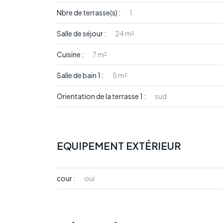
Nbre de terrasse(s) :
1
Salle de séjour :
24 m²
Cuisine :
7 m²
Salle de bain 1 :
5 m²
Orientation de la terrasse 1 :
sud
EQUIPEMENT EXTÉRIEUR
cour :
oui