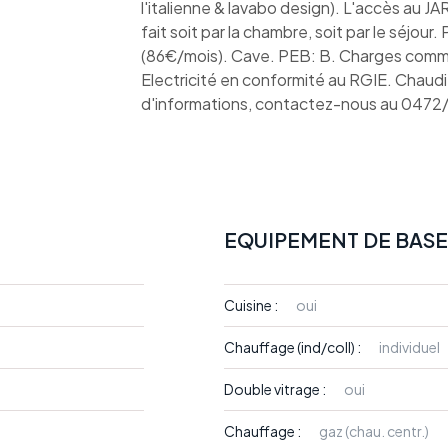
l'italienne & lavabo design). L'accès au JA
fait soit par la chambre, soit par le séjour
(86€/mois). Cave. PEB: B. Charges commu
Electricité en conformité au RGIE. Chaud
d'informations, contactez-nous au 047
EQUIPEMENT DE BASE
Cuisine :
oui
Chauffage (ind/coll) :
individuel
Double vitrage :
oui
Chauffage :
gaz (chau. centr.)