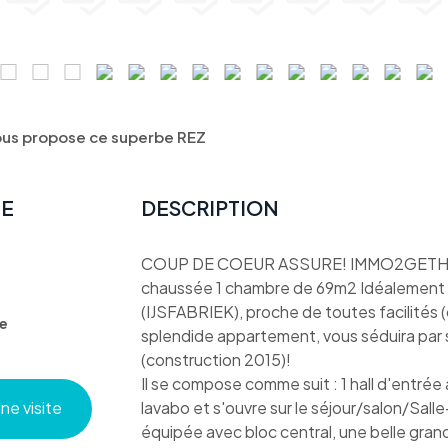
s propose ce superbe REZ
TE
DESCRIPTION
COUP DE COEUR ASSURE! IMMO2GETHER 
chaussée 1 chambre de 69m2 Idéalement si
(IJSFABRIEK), proche de toutes facilités 
e
splendide appartement, vous séduira par se
(construction 2015)!
Il se compose comme suit : 1 hall d'entrée
e visite
lavabo et s'ouvre sur le séjour/salon/Sall
équipée avec bloc central, une belle gra