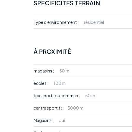
SPÉCIFICITÉS TERRAIN
Type d'environnement :
résidentiel
À PROXIMITÉ
magasins :
50 m
écoles :
100 m
transports en commun :
50 m
centre sportif :
5000 m
Magasins :
oui