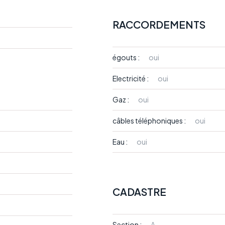
RACCORDEMENTS
égouts :
oui
Electricité :
oui
Gaz :
oui
câbles téléphoniques :
oui
Eau :
oui
CADASTRE
Section :
A