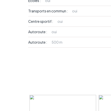
Ecoles :
oui
Transports en commun :
oui
Centre sportif :
oui
Autoroute :
oui
Autoroute :
500 m