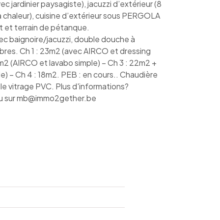
vec jardinier paysagiste), jacuzzi d’extérieur (8
à chaleur), cuisine d’extérieur sous PERGOLA
t et terrain de pétanque.
ec baignoire/jacuzzi, double douche à
bres. Ch 1 : 23m2 (avec AIRCO et dressing
2 (AIRCO et lavabo simple) – Ch 3 : 22m2 +
) – Ch 4 : 18m2. PEB : en cours.. Chaudière
 vitrage PVC. Plus d'informations?
 sur mb@immo2gether.be