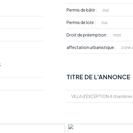
Permis de bâtir :
oui
Permis de lotir :
oui
Droit de préemption :
non
affectation urbanistique :
zone 
S
TITRE DE L'ANNONCE
VILLA d'EXCEPTION 4 chambres 