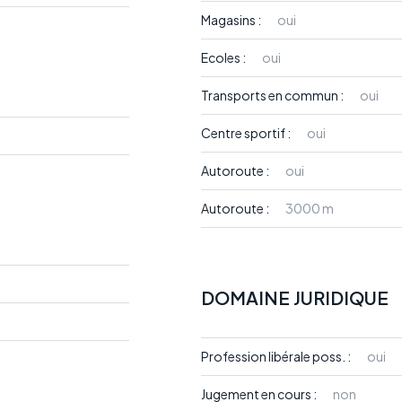
Magasins :
oui
Ecoles :
oui
Transports en commun :
oui
Centre sportif :
oui
Autoroute :
oui
Autoroute :
3000 m
DOMAINE JURIDIQUE
Profession libérale poss. :
oui
Jugement en cours :
non