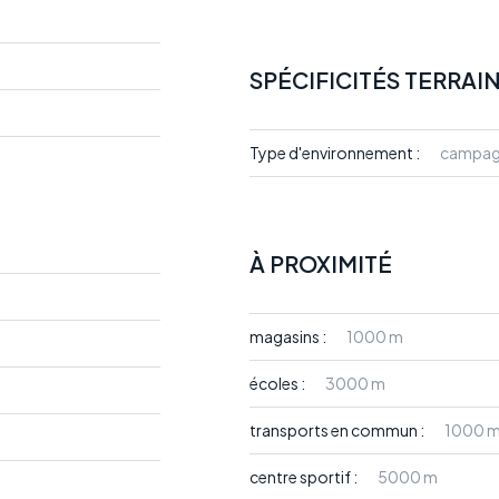
SPÉCIFICITÉS TERRAI
Type d'environnement :
campa
À PROXIMITÉ
magasins :
1000 m
écoles :
3000 m
transports en commun :
1000 
centre sportif :
5000 m