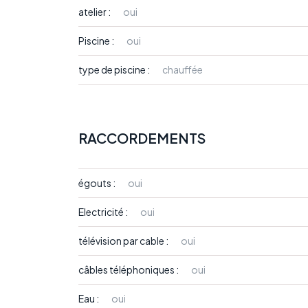
atelier :
oui
Piscine :
oui
type de piscine :
chauffée
RACCORDEMENTS
égouts :
oui
Electricité :
oui
télévision par cable :
oui
câbles téléphoniques :
oui
Eau :
oui