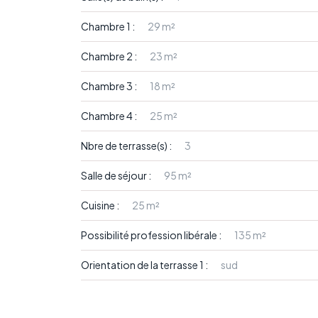
Chambre 1 :
29 m²
Chambre 2 :
23 m²
Chambre 3 :
18 m²
Chambre 4 :
25 m²
Nbre de terrasse(s) :
3
Salle de séjour :
95 m²
Cuisine :
25 m²
Possibilité profession libérale :
135 m²
Orientation de la terrasse 1 :
sud