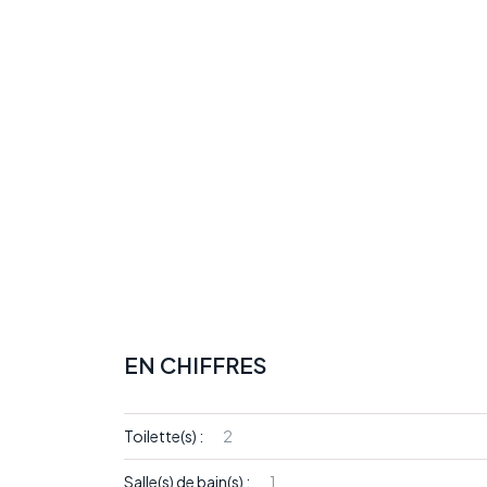
EN CHIFFRES
Toilette(s) :
2
Salle(s) de bain(s) :
1