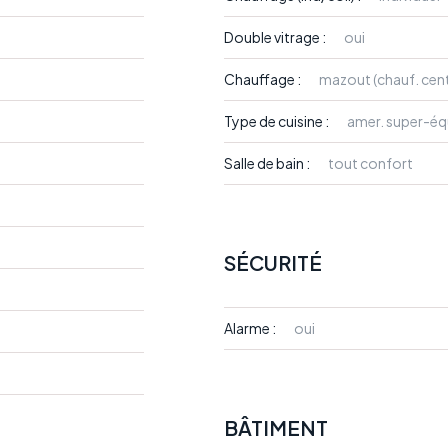
Double vitrage :
oui
Chauffage :
mazout (chauf. cent
Type de cuisine :
amer. super-éq
Salle de bain :
tout confort
SÉCURITÉ
Alarme :
oui
BÂTIMENT