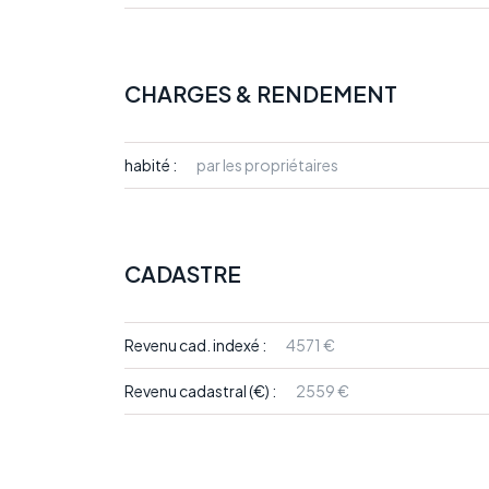
CHARGES & RENDEMENT
habité :
par les propriétaires
CADASTRE
Revenu cad. indexé :
4571 €
Revenu cadastral (€) :
2559 €