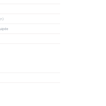
r.)
uipée