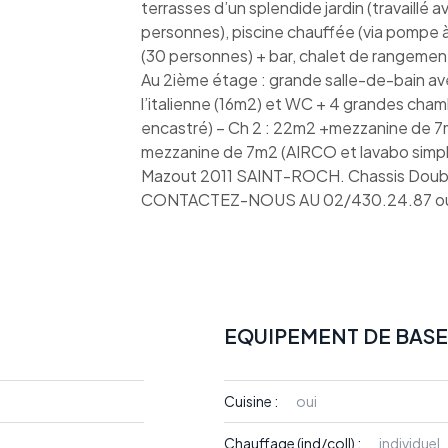
terrasses d’un splendide jardin (travaillé a
personnes), piscine chauffée (via pompe 
(30 personnes) + bar, chalet de rangemen
Au 2ième étage : grande salle-de-bain av
l’italienne (16m2) et WC + 4 grandes cham
encastré) – Ch 2 : 22m2 +mezzanine de 7m
mezzanine de 7m2 (AIRCO et lavabo simple
Mazout 2011 SAINT-ROCH. Chassis Double
CONTACTEZ-NOUS AU 02/430.24.87 ou
EQUIPEMENT DE BASE
Cuisine :
oui
Chauffage (ind/coll) :
individuel