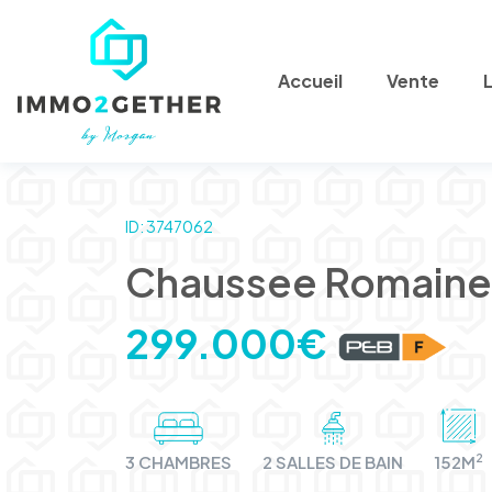
Accueil
Vente
ID: 3747062
Chaussee Romaine
299.000€
2
3 CHAMBRES
2 SALLES DE BAIN
152M