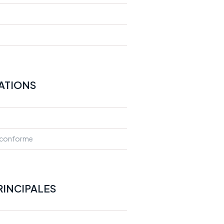
TATIONS
n conforme
RINCIPALES