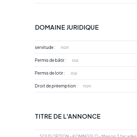
DOMAINE JURIDIQUE
servitude :
non
Permis de bâtir :
oui
Permis de lotir :
oui
Droit de préemption :
non
TITRE DE L'ANNONCE
SOUS OPTION - KONINGSLO - Maison 3 façades a