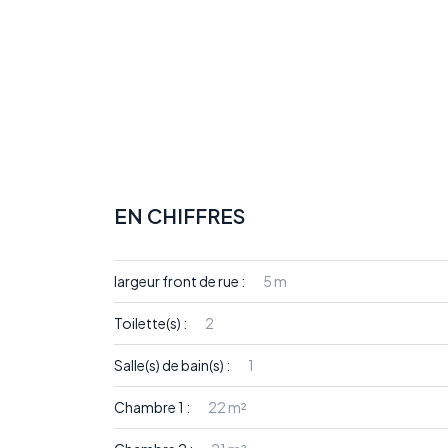
EN CHIFFRES
largeur front de rue :
5 m
Toilette(s) :
2
Salle(s) de bain(s) :
1
Chambre 1 :
22 m²