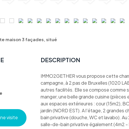
 maison 3 façades, situé
TE
DESCRIPTION
IMMO2GETHER vous propose cette charma
campagne, à 2 pas de Bruxelles (1020 L
autres facilités. Elle se compose comme sui
e
manger, une belle grande cuisine (pièces e
aux espaces extérieures : cour (15m2), B
jardin (NORD EST). A l'étage, 2 grandes c
e visite
bain privative (douche, WC et lavabo). A
salle-de-bain privative également (4m2 - 