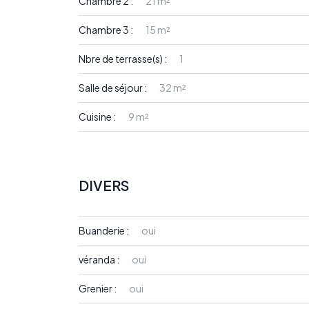
Chambre 2 :
21 m²
Chambre 3 :
15 m²
Nbre de terrasse(s) :
1
Salle de séjour :
32 m²
Cuisine :
9 m²
DIVERS
Buanderie :
oui
véranda :
oui
Grenier :
oui