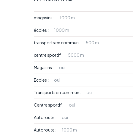
magasins :
1000 m
écoles :
1000 m
transports en commun :
500 m
centre sportif :
5000 m
Magasins :
oui
Ecoles :
oui
Transports en commun :
oui
Centre sportif :
oui
Autoroute :
oui
Autoroute :
1000 m