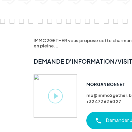
IMMO2GETHER vous propose cette charmante
en pleine...
DEMANDE D'INFORMATION/VISI
MORGAN BONNET
mb@immo2gether.b
+32 472 62 60 27
Demander un