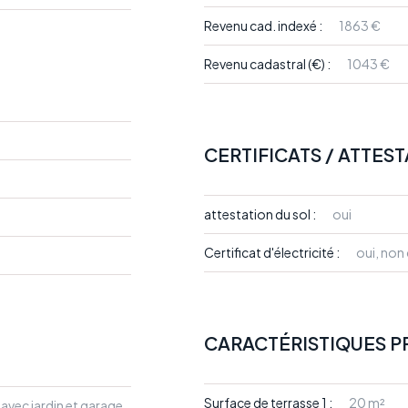
Revenu cad. indexé :
1863 €
Revenu cadastral (€) :
1043 €
CERTIFICATS / ATTES
attestation du sol :
oui
Certificat d'électricité :
oui, no
CARACTÉRISTIQUES P
Surface de terrasse 1 :
20 m²
vec jardin et garage