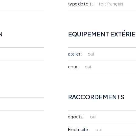
type de toit :
toit français
N
EQUIPEMENT EXTÉRI
atelier :
oui
cour :
oui
RACCORDEMENTS
égouts :
oui
Electricité :
oui