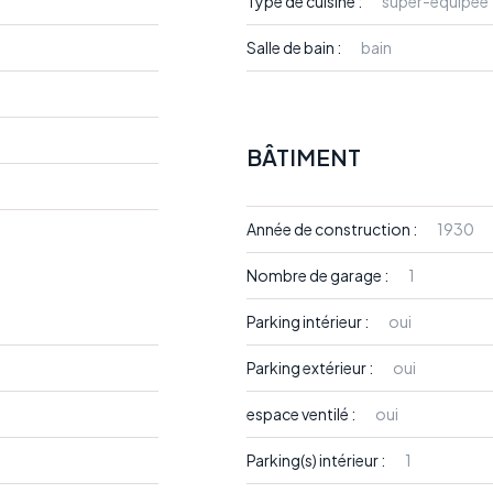
Type de cuisine :
super-équipée
Salle de bain :
bain
BÂTIMENT
Année de construction :
1930
Nombre de garage :
1
Parking intérieur :
oui
Parking extérieur :
oui
espace ventilé :
oui
Parking(s) intérieur :
1