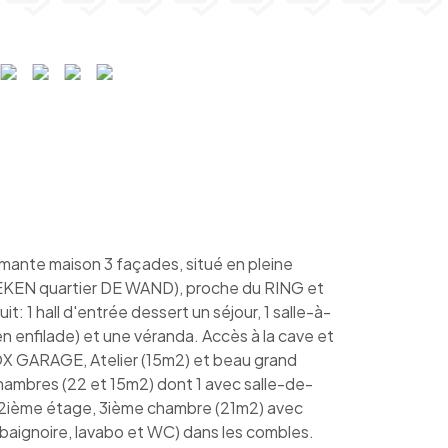
nte maison 3 façades, situé en pleine
AEKEN quartier DE WAND), proche du RING et
t: 1 hall d'entrée dessert un séjour, 1 salle-à-
n enfilade) et une véranda. Accès à la cave et
OX GARAGE, Atelier (15m2) et beau grand
hambres (22 et 15m2) dont 1 avec salle-de-
u 2ième étage, 3ième chambre (21m2) avec
baignoire, lavabo et WC) dans les combles.