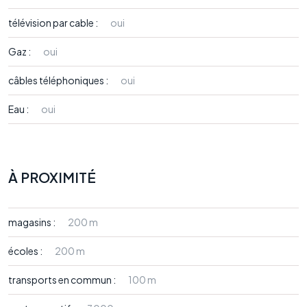
télévision par cable :
oui
Gaz :
oui
câbles téléphoniques :
oui
Eau :
oui
À PROXIMITÉ
magasins :
200 m
écoles :
200 m
transports en commun :
100 m