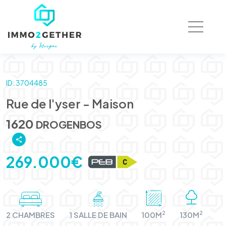
ID: 3704485
Rue de l'yser - Maison
1620
DROGENBOS
269.000€
2
2
2 CHAMBRES
1 SALLE DE BAIN
100M
130M