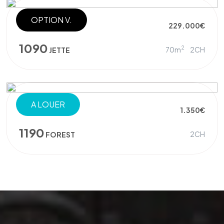
OPTION V.
APPARTEMENT
229.000€
1090
2
70m
2CH
JETTE
A LOUER
APPARTEMENT
1.350€
1190
2CH
FOREST