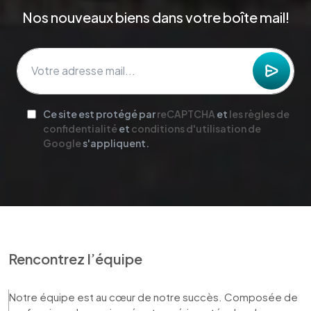
Nos nouveaux biens dans votre boîte mail!
Ce site est protégé par
reCAPTCHA
et
les règles de
confidentialité
et
conditions d'utilisation de
Google
s'appliquent.
Rencontrez l’équipe
Notre équipe est au cœur de notre succès. Composée de 