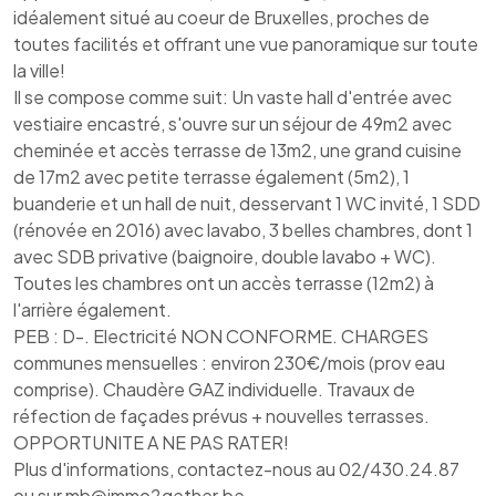
idéalement situé au coeur de Bruxelles, proches de
toutes facilités et offrant une vue panoramique sur toute
la ville!
Il se compose comme suit: Un vaste hall d'entrée avec
vestiaire encastré, s'ouvre sur un séjour de 49m2 avec
cheminée et accès terrasse de 13m2, une grand cuisine
de 17m2 avec petite terrasse également (5m2), 1
buanderie et un hall de nuit, desservant 1 WC invité, 1 SDD
(rénovée en 2016) avec lavabo, 3 belles chambres, dont 1
avec SDB privative (baignoire, double lavabo + WC).
Toutes les chambres ont un accès terrasse (12m2) à
l'arrière également.
PEB : D-. Electricité NON CONFORME. CHARGES
communes mensuelles : environ 230€/mois (prov eau
comprise). Chaudère GAZ individuelle. Travaux de
réfection de façades prévus + nouvelles terrasses.
OPPORTUNITE A NE PAS RATER!
Plus d'informations, contactez-nous au 02/430.24.87
ou sur mb@immo2gether.be