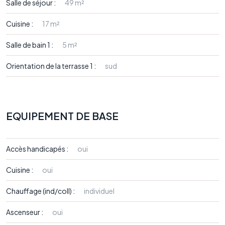
Salle de séjour :
49 m²
Cuisine :
17 m²
Salle de bain 1 :
5 m²
Orientation de la terrasse 1 :
sud
EQUIPEMENT DE BASE
Accès handicapés :
oui
Cuisine :
oui
Chauffage (ind/coll) :
individuel
Ascenseur :
oui