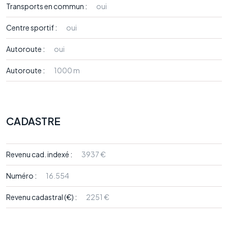
Transports en commun :
oui
Centre sportif :
oui
Autoroute :
oui
Autoroute :
1000 m
CADASTRE
Revenu cad. indexé :
3937 €
Numéro :
16.554
Revenu cadastral (€) :
2251 €