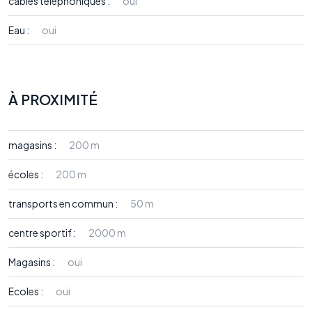
câbles téléphoniques :
oui
Eau :
oui
À PROXIMITÉ
magasins :
200 m
écoles :
200 m
transports en commun :
50 m
centre sportif :
2000 m
Magasins :
oui
Ecoles :
oui