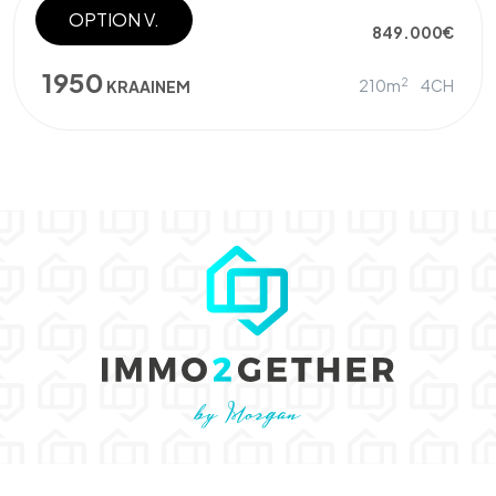
OPTION V.
VILLA
849.000€
1950
2
210m
4CH
KRAAINEM