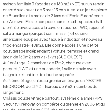
maison familiale 3 façades de 160 m2 (NET) sur un terrain
orienté sud-ouest de 3 ares 13 ca située, à un jet de pierre
de Bruxelles et à moins de 2 kms de l'Ecole Européenne
de Woluwé. Elle se compose comme suit : spacieux hall
d’entrée avec accès à la cave en sous-sol, WC, séjour et
salle à manger (parquet semi-massif) et cuisine
américaine équipée avec taque à induction et nouveau
frigo encastré (40m2). Elle donne accès à une petite
cour, garage indépendant 1 voiture, terrasse et grand
jardin de 160m2 sans vis-à-vis (SUD OUEST)
Au 1er étage, 2 chambres de 13m2, chacune avec
parquet, 1 WC et une buanderie, 1 salle de bain avec
baignoire et cabine de douche séparée.
Au 2ième étage, un beau grenier aménagé en MASTER
BEDROOM, de 21M2 + Bureau de 9m2 + combles de
rangement.
Châssis double vitrage partout, système d’alarme (PPS
Security), rénovation complète du grenier en 2008 et du
rez-de-chaussée en 2011, chaudière au gaz