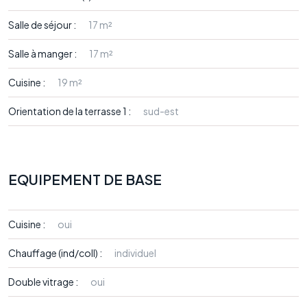
Salle de séjour :
17 m²
Salle à manger :
17 m²
Cuisine :
19 m²
Orientation de la terrasse 1 :
sud-est
EQUIPEMENT DE BASE
Cuisine :
oui
Chauffage (ind/coll) :
individuel
Double vitrage :
oui