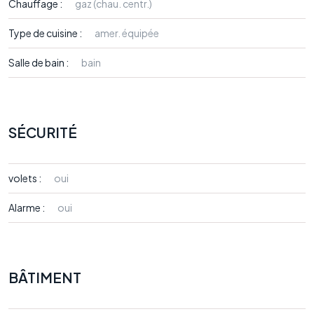
Chauffage :
gaz (chau. centr.)
Type de cuisine :
amer. équipée
Salle de bain :
bain
SÉCURITÉ
volets :
oui
Alarme :
oui
BÂTIMENT