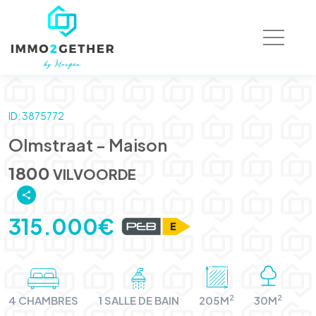
ID: 3875772
Olmstraat - Maison
1800
VILVOORDE
315.000€
2
2
4 CHAMBRES
1 SALLE DE BAIN
205M
30M