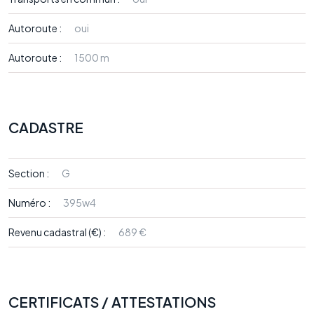
Autoroute :
oui
Autoroute :
1500 m
CADASTRE
Section :
G
Numéro :
395w4
Revenu cadastral (€) :
689 €
CERTIFICATS / ATTESTATIONS