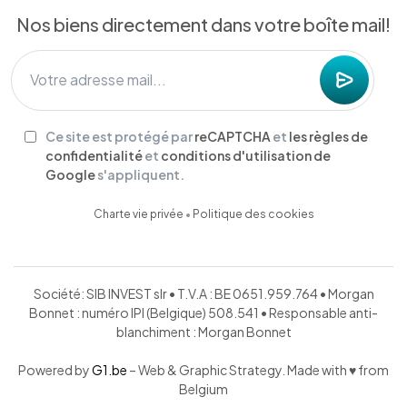
Nos biens directement dans votre boîte mail!
Ce site est protégé par
reCAPTCHA
et
les règles de
confidentialité
et
conditions d'utilisation de
Google
s'appliquent.
Charte vie privée
•
Politique des cookies
Société: SIB INVEST slr • T.V.A : BE 0651.959.764 • Morgan
Bonnet : numéro IPI (Belgique) 508.541 • Responsable anti-
blanchiment : Morgan Bonnet
Powered by
G1.be
– Web & Graphic Strategy. Made with ♥ from
Belgium