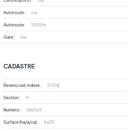
Centre sportif :
oui
Autoroute :
oui
Autoroute :
1000 m
Gare :
oui
CADASTRE
Revenu cad. indexé :
3110 €
Section :
H
Numéro :
0601y9
Surface (ha/a/ca) :
8a35