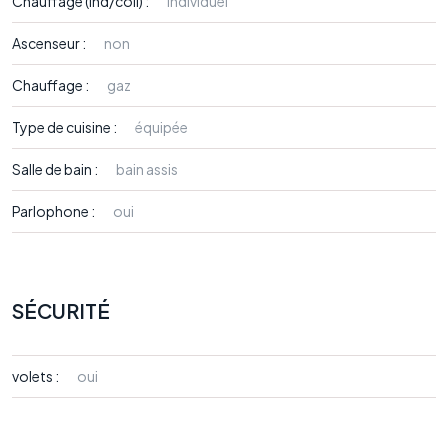
Chauffage (ind/coll) :
individuel
Ascenseur :
non
Chauffage :
gaz
Type de cuisine :
équipée
Salle de bain :
bain assis
Parlophone :
oui
SÉCURITÉ
volets :
oui