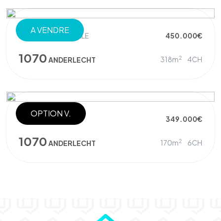
A VENDRE
MAISON UNIFAMILIALE
450.000€
1070
2
318m
4CH
ANDERLECHT
OPTION V.
MAISON
349.000€
1070
2
170m
6CH
ANDERLECHT