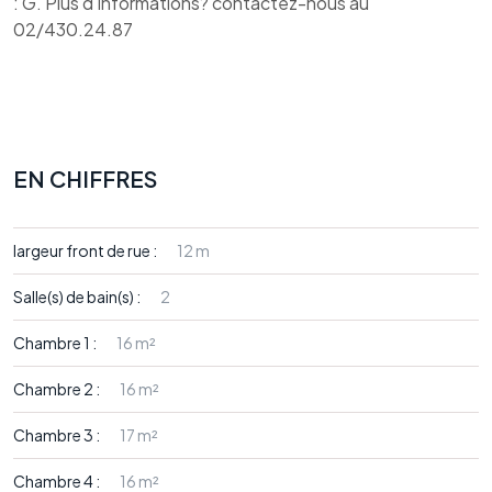
: G. Plus d'informations? contactez-nous au
02/430.24.87
EN CHIFFRES
largeur front de rue :
12 m
Salle(s) de bain(s) :
2
Chambre 1 :
16 m²
Chambre 2 :
16 m²
Chambre 3 :
17 m²
Chambre 4 :
16 m²