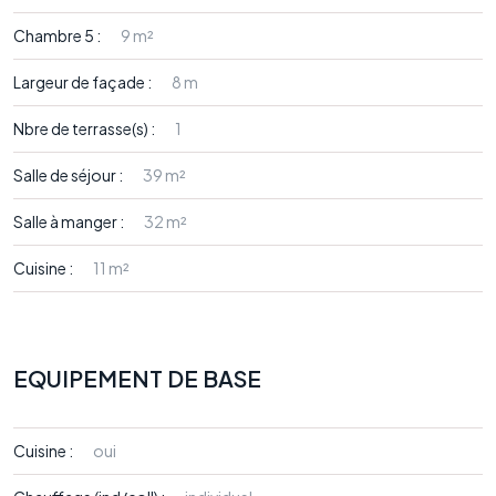
Chambre 5 :
9 m²
Largeur de façade :
8 m
Nbre de terrasse(s) :
1
Salle de séjour :
39 m²
Salle à manger :
32 m²
Cuisine :
11 m²
EQUIPEMENT DE BASE
Cuisine :
oui