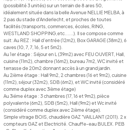
(possibilité 3 unités) sur un terrain de 8 ares 50,
idéalement située dans la belle Avenue NELLIE MELBA, à
2 pas du stade d'Anderlecht, et proches de toutes
facilités (transports, commerces, écoles, RING,
WESTLAND SHOPPING,etc......). Il se compose comme
suit: Au REZ : Hall d'entrée (12m2), Box GARAGE (38m2), 6
caves (10, 7, 7, 16, 5 et 5m2).
Au 1er étage : Séjour en L (39m2) avec FEU OUVERT, Hall,
cuisine (11m2), chambre (16m2), bureau 7m2, WC invité et
terrasse de 20m2 donnant accès à un grand jardin.
Au 2ième étage : Hall 9m2, 2 chambres (16 et 9m2), cuisine
(11m2), séjour (32m2), SDB (6m2), et WC invité (considéré
comme duplex avec 3ième étage)
Au 3iéme étage : 3 chambres (17, 16 et 9m2), pièce
polyvalente (6m2), SDB (5m2), Hall (9m2) et Wc invité
(considéré comme duplex avec 2ième étage).
Simple vitrage BOIS, chaudière GAZ "VAILLANT (2011). 2 x
compteurs GAZ et Electricité. Chauffe-eau BULEX. PEB