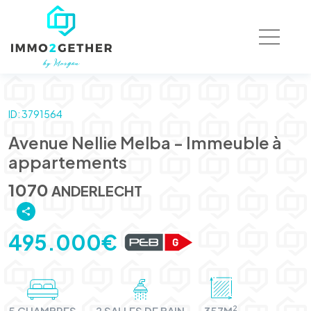
ID: 3791564
Avenue Nellie Melba - Immeuble à
appartements
1070
ANDERLECHT
495.000€
2
5 CHAMBRES
2 SALLES DE BAIN
357M