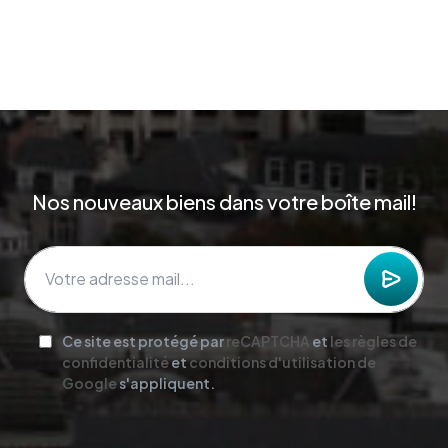
Nos nouveaux biens dans votre boîte mail!
Ce site est protégé par
reCAPTCHA
et
les règles de
confidentialité
et
conditions d'utilisation de
Google
s'appliquent.