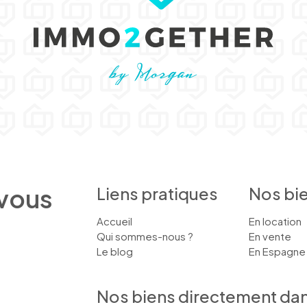
 vous
Liens pratiques
Nos bi
Accueil
En location
Qui sommes-nous ?
En vente
Le blog
En Espagne
Nos biens directement dans