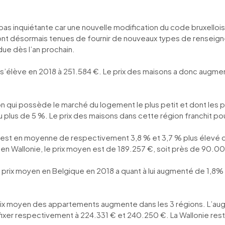
 pas inquiétante car une nouvelle modification du code bruxellois 
ont désormais tenues de fournir de nouveaux types de renseign
ue dès l’an prochain.
s’élève en 2018 à 251.584 €. Le prix des maisons a donc augment
on qui possède le marché du logement le plus petit et dont les 
 plus de 5 %. Le prix des maisons dans cette région franchit po
18 est en moyenne de respectivement 3,8 % et 3,7 % plus élevé q
n Wallonie, le prix moyen est de 189.257 €, soit près de 90.0
 prix moyen en Belgique en 2018 a quant à lui augmenté de 1,8% 
le prix moyen des appartements augmente dans les 3 régions. L’a
e fixer respectivement à 224.331 € et 240.250 €. La Wallonie re