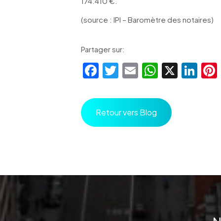
174.410 €.
(source : IPI – Baromètre des notaires)
Partager sur:
Facebook
Twitter
Email
WhatsA
X
Lin
Retour vers Blog