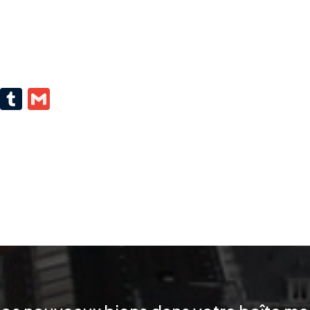
pp
kedIn
Pinterest
Tumblr
Gmail