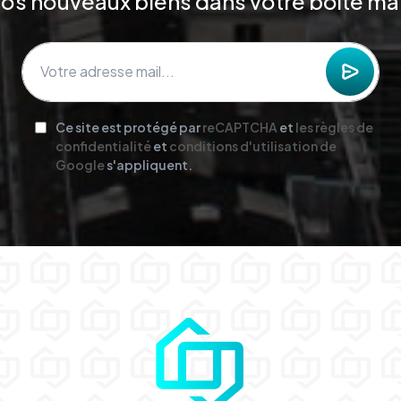
os nouveaux biens dans votre boîte mai
Ce site est protégé par
reCAPTCHA
et
les règles de
confidentialité
et
conditions d'utilisation de
Google
s'appliquent.